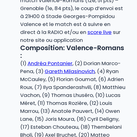
match Valence-Romans (12e, 51 pts) –
Grenoble (1e, 84 pts), le coup d’envoi est
à 21H00 à Stade Georges-Pompidou
Valence et le match est à suivre en
direct à la RADIO et/ou en
score live
sur
notre site ou application
Composition: Valence-Romans
:
(1)
Andréa Pontanier
, (2) Dorian Marco-
Pena, (3)
Gareth Milasinovich
, (4) Ryan
McCauley, (5) Florian Goumat, (6) Adrien
Roux, (7) Ilya Spanderashvili, (8) Matthieu
Vachon, (9) Thomas Lhuséro, (10) Lucas
Méret, (11) Thomas Rozière, (12) Louis
Marrou, (13) Anatole Pauvert, (14) Owen
Lane, (15) Joris Moura, (16) Cyril Deligny,
(17) Esteban Chouteau, (18) Thembelani
Bholi, (19) Axel Bruchet, (20) Matteo