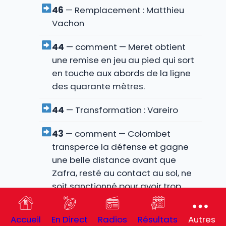
46
— Remplacement : Matthieu
Vachon
44
— comment — Meret obtient
une remise en jeu au pied qui sort
en touche aux abords de la ligne
des quarante mètres.
44
— Transformation : Vareiro
43
— comment — Colombet
transperce la défense et gagne
une belle distance avant que
Zafra, resté au contact au sol, ne
soit sanctionné pour avoir trop
longtemps gardé le ballon.
Accueil
En Direct
Radios
Résultats
Autres
43
— Essai : Drouet