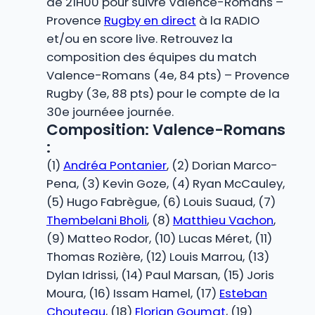
de 21H00 pour suivre Valence-Romans –
Provence
Rugby en direct
à la RADIO
et/ou en score live. Retrouvez la
composition des équipes du match
Valence-Romans (4e, 84 pts) – Provence
Rugby (3e, 88 pts) pour le compte de la
30e journéee journée.
Composition: Valence-Romans
:
(1)
Andréa Pontanier
, (2) Dorian Marco-
Pena, (3) Kevin Goze, (4) Ryan McCauley,
(5) Hugo Fabrègue, (6) Louis Suaud, (7)
Thembelani Bholi
, (8)
Matthieu Vachon
,
(9) Matteo Rodor, (10) Lucas Méret, (11)
Thomas Rozière, (12) Louis Marrou, (13)
Dylan Idrissi, (14) Paul Marsan, (15) Joris
Moura, (16) Issam Hamel, (17)
Esteban
Chouteau
, (18)
Florian Goumat
, (19)