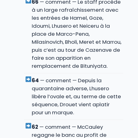
66
— comment — Le staff procède
à un large rafraîchissement avec
les entrées de Hamel, Goze,
Idoumi, Lhusero et Neiceru à la
place de Marco-Pena,
Milasinovich, Bholi, Meret et Marrou,
puis c’est au tour de Cazenave de
faire son apparition en
remplacement de Bituniyata.
64
— comment — Depuis la
quarantaine adverse, Lhusero
libère l’ovale et, au terme de cette
séquence, Drouet vient aplatir
pour un marque.
62
— comment — McCauley
regagne le banc au profit de