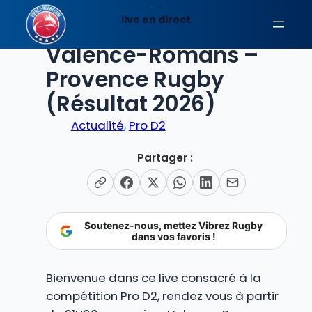
Aller
live en direct
au
EN DIRECT
contenu
Valence-Romans –
Provence Rugby
(Résultat 2026)
Actualité
, 
Pro D2
Partager :
Soutenez-nous, mettez Vibrez Rugby
dans vos favoris !
Bienvenue dans ce live consacré à la
compétition Pro D2, rendez vous à partir