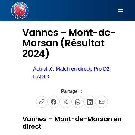
Aller
au
EN DIRECT
contenu
Vannes – Mont-de-
Marsan (Résultat
2024)
Actualité
, 
Match en direct
, 
Pro D2
, 
RADIO
Partager :
Vannes – Mont-de-Marsan en
direct