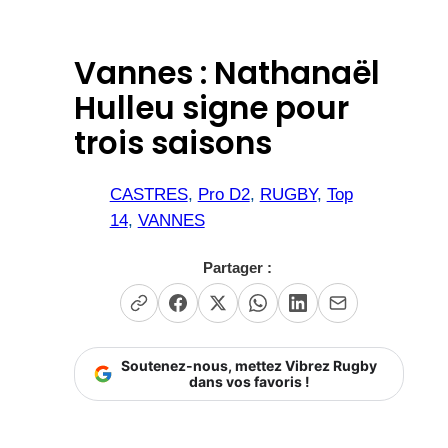
Vannes : Nathanaël
Hulleu signe pour
trois saisons
CASTRES
, 
Pro D2
, 
RUGBY
, 
Top
14
, 
VANNES
Partager :
Soutenez-nous, mettez Vibrez Rugby
dans vos favoris !