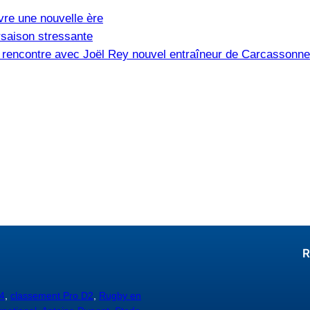
vre une nouvelle ère
saison stressante
e, rencontre avec Joël Rey nouvel entraîneur de Carcassonne
R
4
,
classement Pro D2
,
Rugby en