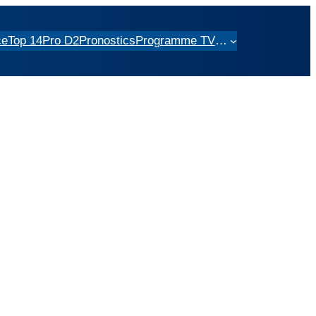
ce
Top 14
Pro D2
Pronostics
Programme TV
…