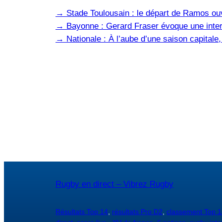
→
Stade Toulousain : le départ de Ramos ou
→
Bayonne : Gerard Fraser évoque une inter
→
Nationale : À l’aube d’une saison capital
Rugby en direct – Vibrez Rugby
Résultats Top 14
,
résultats Pro D2
,
classement Top 1