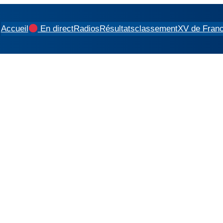
Accueil
En direct
Radios
Résultats
classement
XV de Fran