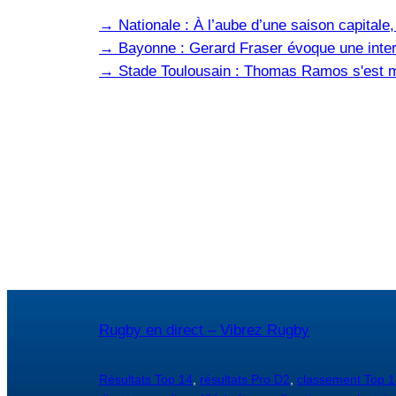
→
Nationale : À l’aube d’une saison capital
→
Bayonne : Gerard Fraser évoque une inter
→
Stade Toulousain : Thomas Ramos s'est m
Rugby en direct – Vibrez Rugby
Résultats Top 14
,
résultats Pro D2
,
classement Top 1