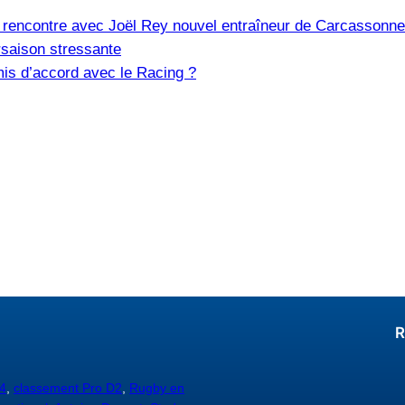
e, rencontre avec Joël Rey nouvel entraîneur de Carcassonne
saison stressante
is d’accord avec le Racing ?
R
4
,
classement Pro D2
,
Rugby en