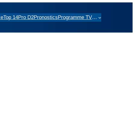
ce
Top 14
Pro D2
Pronostics
Programme TV
…