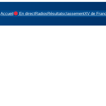
Accueil
En direct
Radios
Résultats
classement
XV de Fran