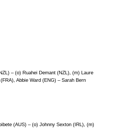
NZL) – (o) Ruahei Demant (NZL), (m) Laure
(FRA), Abbie Ward (ENG) – Sarah Bern
ibete (AUS) – (o) Johnny Sexton (IRL), (m)