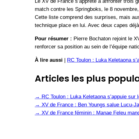
Le XV de France s’apprête à affronter trois gr
match contre les Springboks, le 8 novembre, 
Cette liste comprend des surprises, mais auss
technique place en lui. Avec deux capes déjà 
Pour résumer :
Pierre Bochaton rejoint le X
renforcer sa position au sein de l’équipe nat
À lire aussi
|
RC Toulon : Luka Keletaona s’a
Articles les plus popula
→
RC Toulon : Luka Keletaona s’appuie sur l
→
XV de France : Ben Youngs salue Lucu-Jal
→
XV de France féminin : Manae Feleu manq