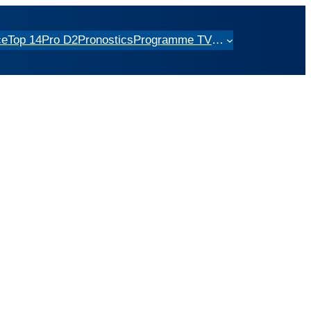
ce
Top 14
Pro D2
Pronostics
Programme TV
…