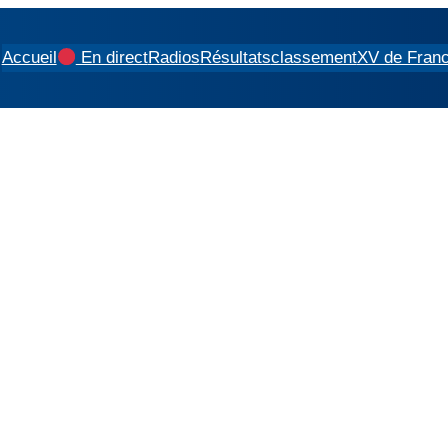
Accueil
En direct
Radios
Résultats
classement
XV de Fran