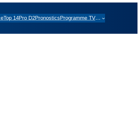
ce
Top 14
Pro D2
Pronostics
Programme TV
…