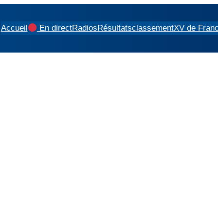
Accueil
En direct
Radios
Résultats
classement
XV de Fran