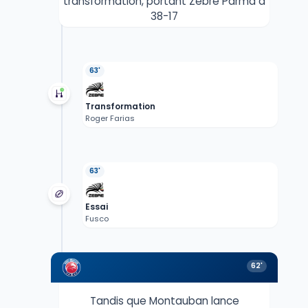
transformation, portant Zebre Parma à
38-17
63'
Transformation
Roger Farias
63'
Essai
Fusco
62'
Tandis que Montauban lance