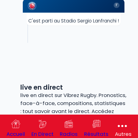
1'
C'est parti au Stadio Sergio Lanfranchi !
live en direct
live en direct sur Vibrez Rugby. Pronostics,
face-à-face, compositions, statistiques
: tout savoir avant le direct. Accédez
ensuite à notre radio live et/ou à notre
score live
commenté en temps réel pour
Accueil
En Direct
Radios
Résultats
Autres
ne rien manquer de l’action.