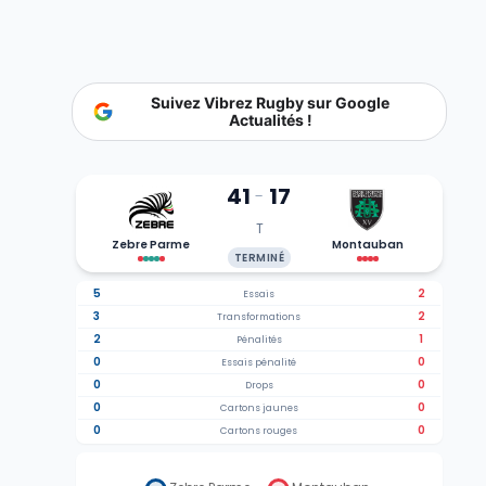
Suivez Vibrez Rugby sur Google
Actualités !
41
17
-
T
Zebre Parme
Montauban
TERMINÉ
5
2
Essais
3
2
Transformations
2
1
Pénalités
0
0
Essais pénalité
0
0
Drops
0
0
Cartons jaunes
0
0
Cartons rouges