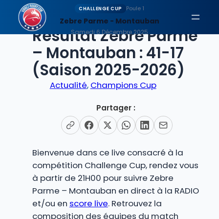
Aller
Poule 1
CHALLENGE CUP
au
Zebre Parme - Montauban
EN DIRECT
Résultat Zebre Parme
contenu
Samedi 6 Décembre 2025
– Montauban : 41-17
(Saison 2025-2026)
Actualité
, 
Champions Cup
Partager :
Bienvenue dans ce live consacré à la
compétition Challenge Cup, rendez vous
à partir de 21H00 pour suivre Zebre
Parme – Montauban en direct à la RADIO
et/ou en
score live
. Retrouvez la
composition des équipes du match