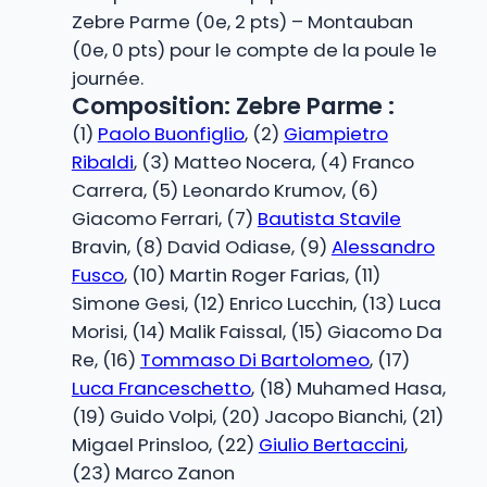
Zebre Parme (0e, 2 pts) – Montauban
(0e, 0 pts) pour le compte de la poule 1e
journée.
Composition: Zebre Parme :
(1)
Paolo Buonfiglio
, (2)
Giampietro
Ribaldi
, (3) Matteo Nocera, (4) Franco
Carrera, (5) Leonardo Krumov, (6)
Giacomo Ferrari, (7)
Bautista Stavile
Bravin, (8) David Odiase, (9)
Alessandro
Fusco
, (10) Martin Roger Farias, (11)
Simone Gesi, (12) Enrico Lucchin, (13) Luca
Morisi, (14) Malik Faissal, (15) Giacomo Da
Re, (16)
Tommaso Di Bartolomeo
, (17)
Luca Franceschetto
, (18) Muhamed Hasa,
(19) Guido Volpi, (20) Jacopo Bianchi, (21)
Migael Prinsloo, (22)
Giulio Bertaccini
,
(23) Marco Zanon