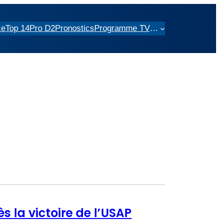
ce
Top 14
Pro D2
Pronostics
Programme TV
…
 la victoire de l’USAP