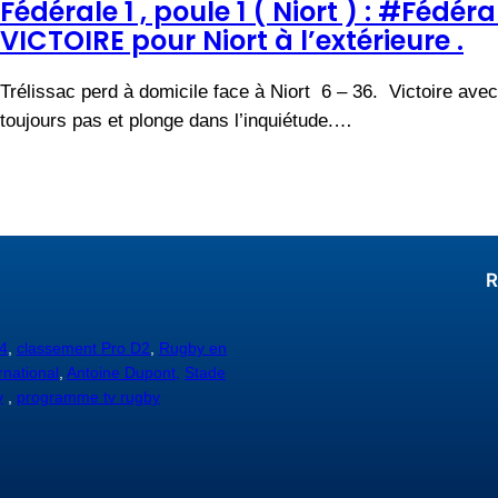
Fédérale 1 , poule 1 ( Niort ) : #Féd
VICTOIRE pour Niort à l’extérieure .
Trélissac perd à domicile face à Niort 6 – 36. Victoire ave
toujours pas et plonge dans l’inquiétude.…
R
4
,
classement Pro D2
,
Rugby en
rnational
,
Antoine Dupont,
Stade
y
,
programme tv rugby