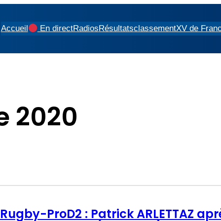
Accueil
En direct
Radios
Résultats
classement
XV de Fran
e 2020
Rugby-ProD2 : Patrick ARLETTAZ après