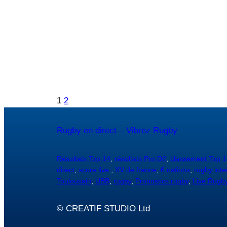
1
2
Rugby en direct – Vibrez Rugby
Résultats Top 14
,
résultats Pro D2
,
classement Top 1
direct
,
score live
,
XV de france
,
6 nations
,
rugby inte
Toulousain
,
UBB
,
rugby
,
Pronostics rugby
,
Live Rugb
© CREATIF STUDIO Ltd