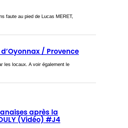
ns faute au pied de Lucas MERET,
é d’Oyonnax / Provence
 les locaux. A voir également le
anaises après la
HOULY (Vidéo) #J4