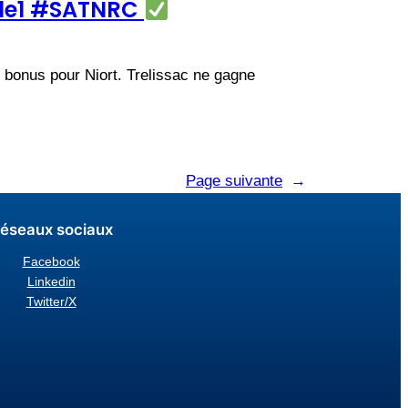
érale1 #SATNRC
c bonus pour Niort. Trelissac ne gagne
Page suivante
→
éseaux sociaux
Facebook
Linkedin
Twitter/X