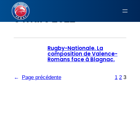
Aller
au
3 mars 2022
contenu
Rugby-Nationale. La
composition de Valence-
Romans face à Blagnac.
←
Page précédente
1
2
3