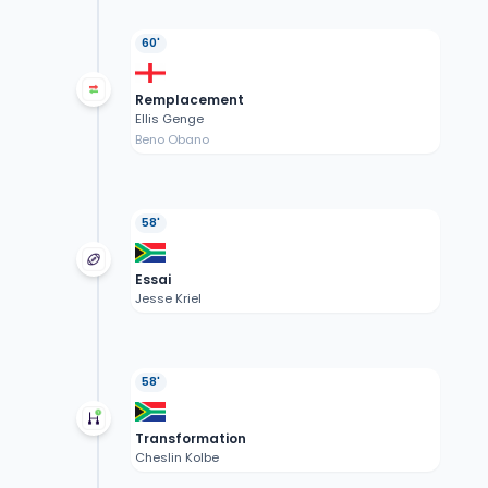
60'
Remplacement
Ellis Genge
Beno Obano
58'
Essai
Jesse Kriel
58'
Transformation
Cheslin Kolbe