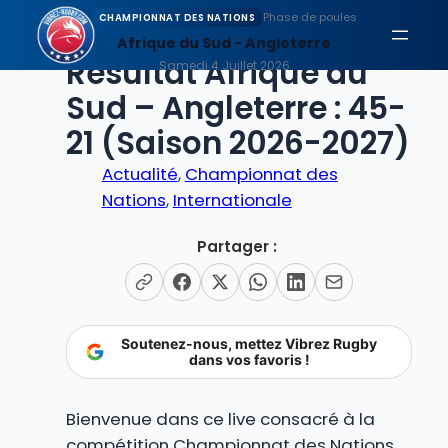
Aller
Phase de poules
CHAMPIONNAT DES NATIONS
au
Afrique du Sud - Angleterre
EN DIRECT
Résultat Afrique du
contenu
Samedi 4 Juillet 2026
Sud – Angleterre : 45-
21 (Saison 2026-2027)
Actualité
, 
Championnat des
Nations
, 
Internationale
Partager :
Soutenez-nous, mettez Vibrez Rugby
dans vos favoris !
Bienvenue dans ce live consacré à la
compétition Championnat des Nations,