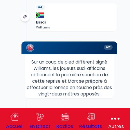
44'
Essai
Williams
42'
Sur un coup de pied différent signé
Williams, les joueurs sud-africains
obtiennent la première sanction de
cette reprise et Marx se prépare à
effectuer la remise en touche près des
vingt-deux mètres opposés.
42'
Accueil
En Direct
Radios
Résultats
Autres
Le second acte débute sous l’impulsion