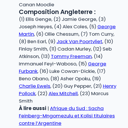
Canan Moodie
Composition Angleterre :
(1) Ellis Genge, (2) Jamie George, (3)
Joseph Heyes, (4) Alex Coles, (5)
George
Martin
, (6) Ollie Chessum, (7) Tom Curry,
(8) Ben Earl, (9)
Jack Van Poortvliet
, (10)
Finlay Smith, (11) Cadan Murley, (12) Seb
Atkinson, (13)
Tommy Freeman
, (14)
Immanuel Feyi-Waboso, (15)
George
Furbank
, (16) Luke Cowan-Dickie, (17)
Beno Obano, (18) Asher Opoku, (19)
Charlie Ewels
, (20) Guy Pepper, (21)
Henry
Pollock
, (22)
Alex Mitchell
, (23) Marcus
Smith
À lire aussi
|
Afrique du Sud : Sacha
Feinberg-Mngomezulu et Kolisi titulaires
contre l’Argentine