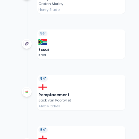
Cadan Murley
Henry Slade
56'
Essai
Kriel
54'
Remplacement
Jack van Poortvliet
Alex Mitchell
54'