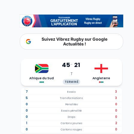
Suivez Vibrez Rugby sur Google
Actualités !
45
21
-
T
Afrique du Sud
Angleterre
TERMINÉ
7
3
Essais
5
3
Transformations
0
0
Pénalités
0
0
Essais pénalité
0
0
Drops
1
2
Cartons jaunes
0
0
Cartons rouges