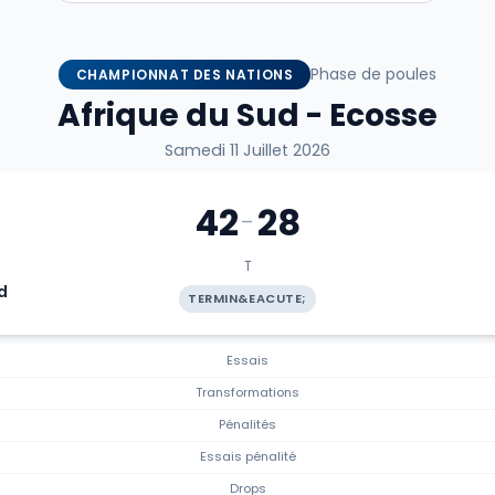
Phase de poules
CHAMPIONNAT DES NATIONS
Afrique du Sud - Ecosse
Samedi 11 Juillet 2026
42
28
-
T
d
TERMIN&EACUTE;
Essais
Transformations
Pénalités
Essais pénalité
Drops