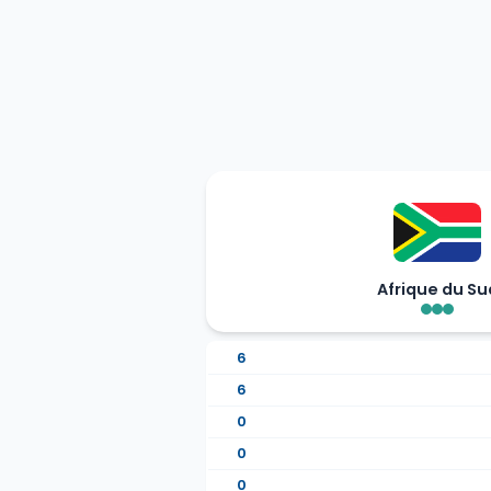
Afrique du Su
6
6
0
0
0