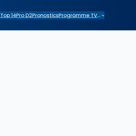
e
Top 14
Pro D2
Pronostics
Programme TV
…