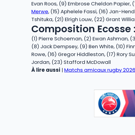
Evan Roos, (9) Embrose Cheldon Papier, (1
Merwe
, (15) Aphelele Fassi, (16) Jan-Hen
Tshituka, (21) Elrigh Louw, (22) Grant Will
Composition Ecosse 
(1) Pierre Schoeman, (2) Ewan Ashman, (3
(8) Jack Dempsey, (9) Ben White, (10) Finn R
Rowe, (16) Gregor Hiddleston, (17) Rory Su
Jordan, (23) Stafford McDowall
À lire aussi
|
Matchs amicaux rugby 2026 :