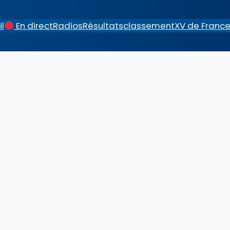
l
En direct
Radios
Résultats
classement
XV de Franc