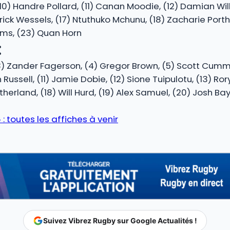
0) Handre Pollard, (11) Canan Moodie, (12) Damian Wille
drick Wessels, (17) Ntuthuko Mchunu, (18) Zacharie Port
iams, (23) Quan Horn
:
) Zander Fagerson, (4) Gregor Brown, (5) Scott Cummi
ussell, (11) Jamie Dobie, (12) Sione Tuipulotu, (13) Rory
therland, (18) Will Hurd, (19) Alex Samuel, (20) Josh Ba
 toutes les affiches à venir
Suivez Vibrez Rugby sur Google Actualités !