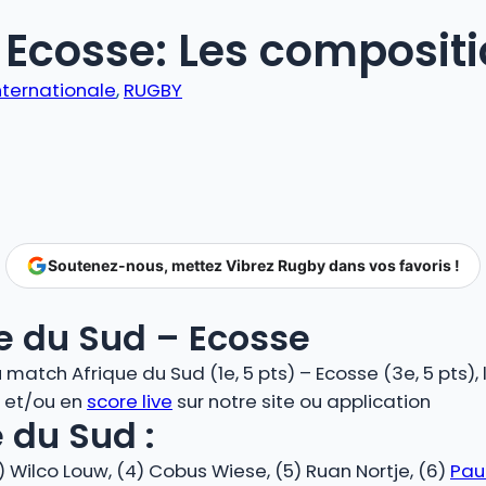
 Ecosse: Les composit
nternationale
, 
RUGBY
Soutenez-nous, mettez Vibrez Rugby dans vos favoris !
e du Sud – Ecosse
atch Afrique du Sud (1e, 5 pts) – Ecosse (3e, 5 pts), 
O et/ou en
score live
sur notre site ou application
 du Sud :
3) Wilco Louw, (4) Cobus Wiese, (5) Ruan Nortje, (6)
Paul