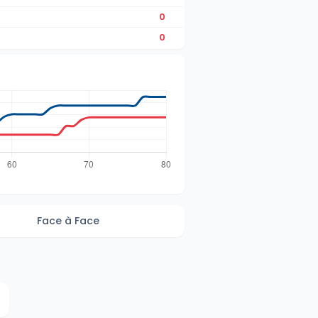
0
0
Face à Face