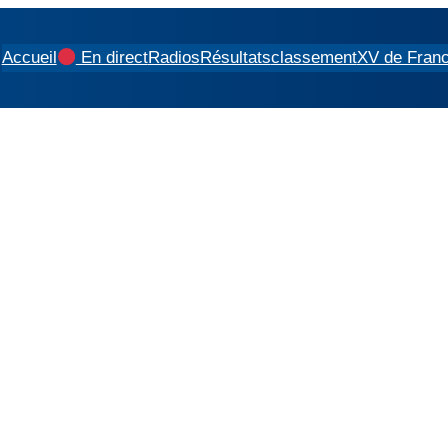
Accueil
En direct
Radios
Résultats
classement
XV de Fran