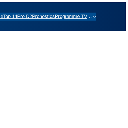
ce
Top 14
Pro D2
Pronostics
Programme TV
…