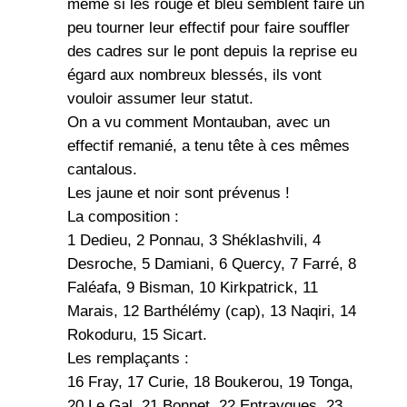
même si les rouge et bleu semblent faire un
peu tourner leur effectif pour faire souffler
des cadres sur le pont depuis la reprise eu
égard aux nombreux blessés, ils vont
vouloir assumer leur statut.
On a vu comment Montauban, avec un
effectif remanié, a tenu tête à ces mêmes
cantalous.
Les jaune et noir sont prévenus !
La composition :
1 Dedieu, 2 Ponnau, 3 Shéklashvili, 4
Desroche, 5 Damiani, 6 Quercy, 7 Farré, 8
Faléafa, 9 Bisman, 10 Kirkpatrick, 11
Marais, 12 Barthélémy (cap), 13 Naqiri, 14
Rokoduru, 15 Sicart.
Les remplaçants :
16 Fray, 17 Curie, 18 Boukerou, 19 Tonga,
20 Le Gal, 21 Bonnet, 22 Entraygues, 23