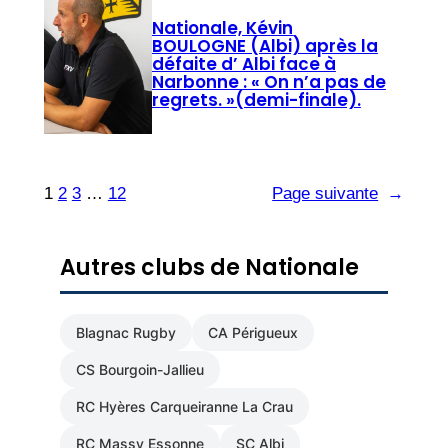
Nationale, Kévin
BOULOGNE (Albi) après la
défaite d’ Albi face à
Narbonne : « On n’a pas de
regrets. »(demi-finale).
1
2
3
…
12
Page suivante
→
Autres clubs de Nationale
Blagnac Rugby
CA Périgueux
CS Bourgoin-Jallieu
RC Hyères Carqueiranne La Crau
RC Massy Essonne
SC Albi