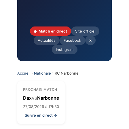
Match en direct
Site officiel
Actualités
Facebook
X
Instagram
Accueil
›
Nationale
›
RC Narbonne
PROCHAIN MATCH
Dax
Narbonne
VS
27/08/2026 à 17h30
Suivre en direct →