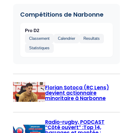
Compétitions de Narbonne
Pro D2
Classement
Calendrier
Resultats
Statistiques
Florian Sotoca (RC Lens)
devient actionnaire
minoritaire à Narbonne
Radio-rugby, PODCAST
“Côté ouvert” :Top 14,
barrages et montée :