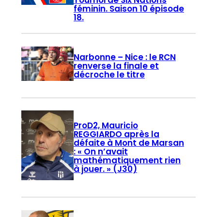
Tournoi de Six Nations
féminin. Saison 10 épisode
18.
Narbonne – Nice : le RCN
renverse la finale et
décroche le titre
ProD2, Mauricio
REGGIARDO après la
défaite à Mont de Marsan
: « On n’avait
mathématiquement rien
à jouer. » (J30)