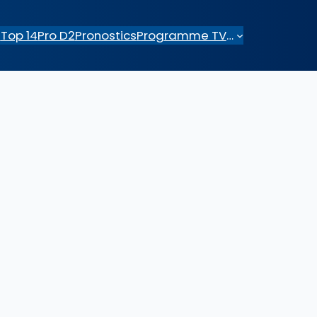
e
Top 14
Pro D2
Pronostics
Programme TV
…