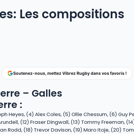
les: Les compositions
Soutenez-nous, mettez Vibrez Rugby dans vos favoris !
erre – Galles
rre :
eph Heyes, (4) Alex Coles, (5) Ollie Chessum, (6) Guy Pe
ry Arundell, (12) Fraser Dingwall, (13) Tommy Freeman, 
n Rodd, (18) Trevor Davison, (19) Maro Itoje, (20) Tom 