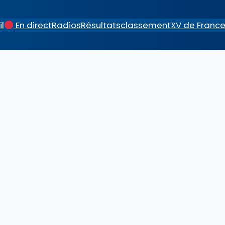
l
En direct
Radios
Résultats
classement
XV de Franc