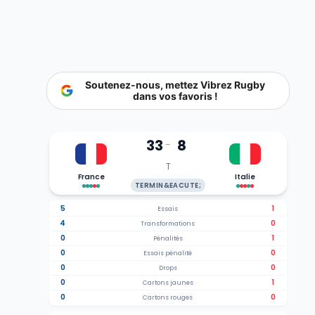
Soutenez-nous, mettez Vibrez Rugby
dans vos favoris !
33
8
-
T
France
Italie
TERMIN&EACUTE;
5
1
Essais
4
0
Transformations
0
1
Pénalités
0
0
Essais pénalité
0
0
Drops
0
1
Cartons jaunes
0
0
Cartons rouges