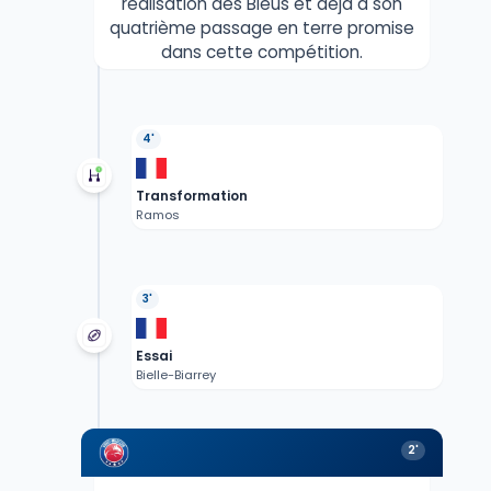
réalisation des Bleus et déjà à son
quatrième passage en terre promise
dans cette compétition.
4'
Transformation
Ramos
3'
Essai
Bielle-Biarrey
2'