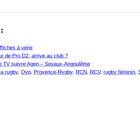
 :
fiches à venir
r de Pro D2, arrive au club ?
îne TV suivre Agen – Soyaux-Angoulême
sa rugby
, 
Oyo
, 
Provence-Rygby
, 
RCN
, 
RCV
, 
rugby féminin
, 