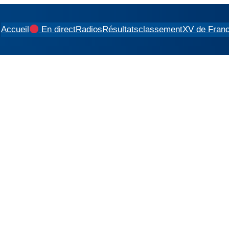
Accueil
En direct
Radios
Résultats
classement
XV de Fran