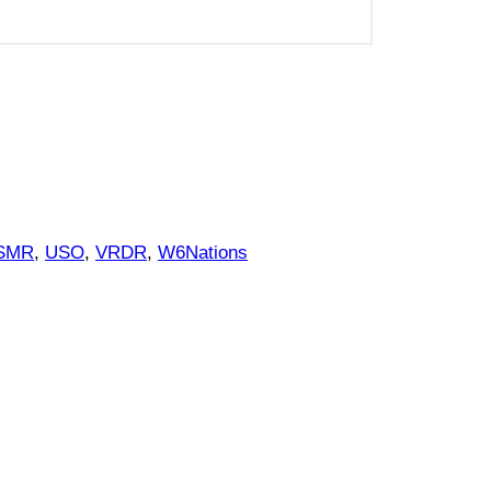
SMR
, 
USO
, 
VRDR
, 
W6Nations