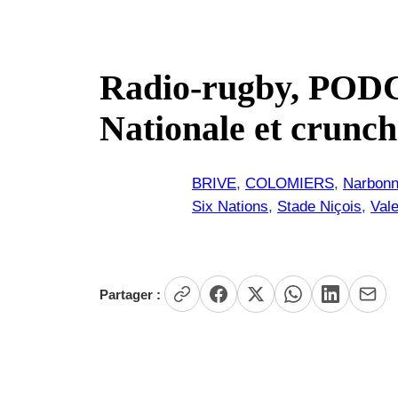
Radio-rugby, PODCA
Nationale et crunch
BRIVE
, 
COLOMIERS
, 
Narbon
Six Nations
, 
Stade Niçois
, 
Val
Partager :