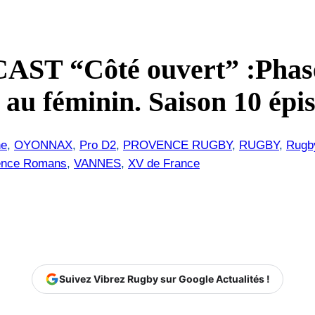
ST “Côté ouvert” :Phases
 au féminin. Saison 10 épi
ne
, 
OYONNAX
, 
Pro D2
, 
PROVENCE RUGBY
, 
RUGBY
, 
Rugb
ence Romans
, 
VANNES
, 
XV de France
Suivez Vibrez Rugby sur Google Actualités !