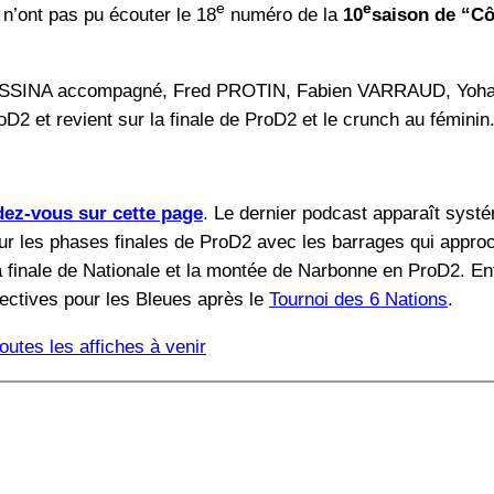
e
e
 n’ont pas pu écouter le 18
numéro de la
10
saison de “Cô
ck FASSINA accompagné, Fred PROTIN, Fabien VARRAUD, Yo
oD2 et revient sur la finale de ProD2 et le crunch au fémini
ez-vous sur cette page
. Le dernier podcast apparaît systé
r les phases finales de ProD2 avec les barrages qui approch
a finale de Nationale et la montée de Narbonne en ProD2. En
ectives pour les Bleues après le
Tournoi des 6 Nations
.
utes les affiches à venir