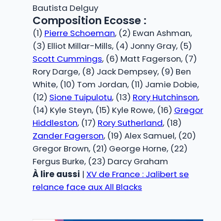
Bautista Delguy
Composition Ecosse :
(1)
Pierre Schoeman
, (2) Ewan Ashman,
(3) Elliot Millar-Mills, (4) Jonny Gray, (5)
Scott Cummings
, (6) Matt Fagerson, (7)
Rory Darge, (8) Jack Dempsey, (9) Ben
White, (10) Tom Jordan, (11) Jamie Dobie,
(12)
Sione Tuipulotu
, (13)
Rory Hutchinson
,
(14) Kyle Steyn, (15) Kyle Rowe, (16)
Gregor
Hiddleston
, (17)
Rory Sutherland
, (18)
Zander Fagerson
, (19) Alex Samuel, (20)
Gregor Brown, (21) George Horne, (22)
Fergus Burke, (23) Darcy Graham
À lire aussi
|
XV de France : Jalibert se
relance face aux All Blacks