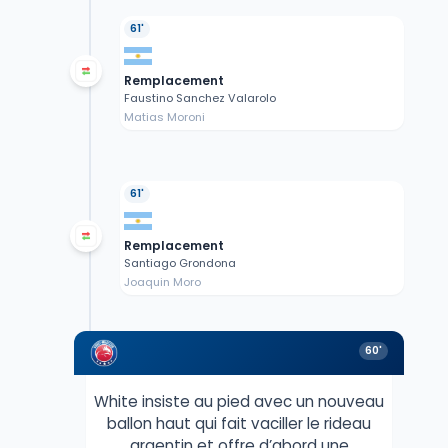
61'
Remplacement
Faustino Sanchez Valarolo
Matias Moroni
61'
Remplacement
Santiago Grondona
Joaquin Moro
60'
White insiste au pied avec un nouveau
ballon haut qui fait vaciller le rideau
argentin et offre d’abord une