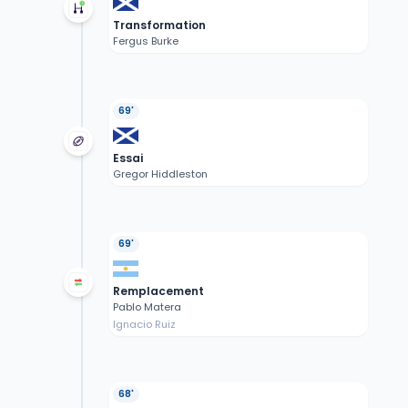
Transformation
Fergus Burke
69'
Essai
Gregor Hiddleston
69'
Remplacement
Pablo Matera
Ignacio Ruiz
68'