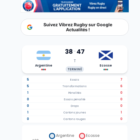
Suivez Vibrez Rugby sur Google
Actualités !
38
47
-
T
Argentine
Ecosse
TERMINÉ
5
7
Essais
5
6
Transformations
1
0
Pénalités
0
0
Essais pénalité
0
0
Drops
1
1
Cartons jaunes
0
0
Cartons rouges