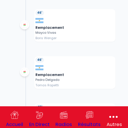
46'
Remplacement
Mayco Vivas
Boris Wenger
46'
Remplacement
Pedro Delgado
Tomas Rapetti
45'
Remplacement
Accueil
En Direct
Radios
Résultats
Autres
Rodrigo Isgro