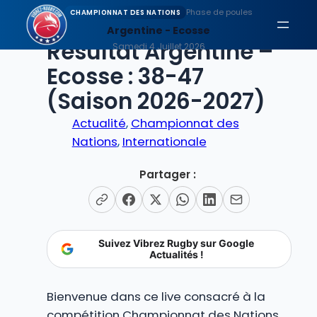
Aller
Phase de poules
CHAMPIONNAT DES NATIONS
au
Argentine - Ecosse
EN DIRECT
Résultat Argentine –
contenu
Samedi 4 Juillet 2026
Ecosse : 38-47
(Saison 2026-2027)
Actualité
, 
Championnat des
Nations
, 
Internationale
Partager :
Suivez Vibrez Rugby sur Google
Actualités !
Bienvenue dans ce live consacré à la
compétition Championnat des Nations,