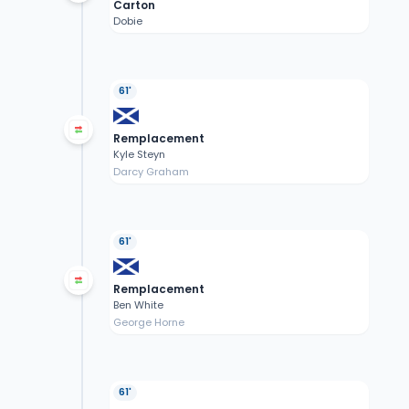
Carton
Dobie
61'
Remplacement
Kyle Steyn
Darcy Graham
61'
Remplacement
Ben White
George Horne
61'