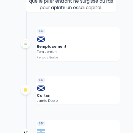
que le pilier entrant ne surgisse au ras
pour aplatir un essai capital.
66'
Remplacement
Tom Jordan
Fergus Burke
66'
Carton
Jamie Dobie
66'