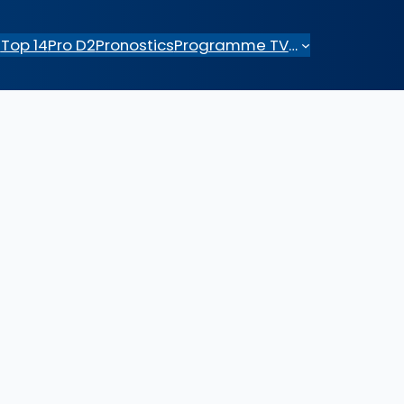
e
Top 14
Pro D2
Pronostics
Programme TV
…