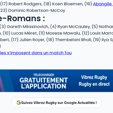
, (17) Robert Rodgers, (18) Koen Bloemen, (19)
Abongile
 (23) Dominic Robertson-McCoy
e-Romans :
(3) Gareth Milasinovich, (4) Ryan McCauley, (5) Nathan
(10) Lucas Méret, (11) Mosese Mawalu, (12) Louis Marro
bert, (17) Julien Royer, (18) Thembelani Bholi, (19) Ilya
l
bies s’imposent dans un match fou
Suivez Vibrez Rugby sur Google Actualités !