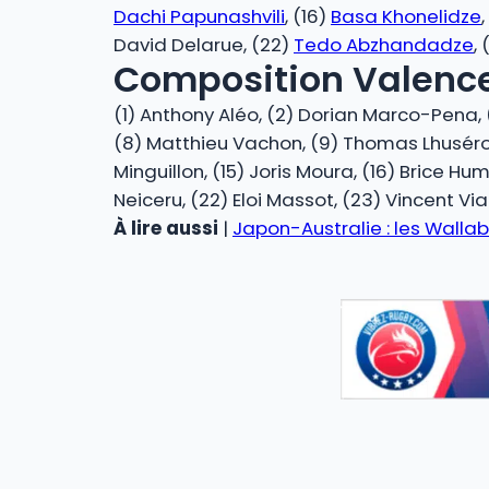
Dachi Papunashvili
, (16)
Basa Khonelidze
David Delarue, (22)
Tedo Abzhandadze
,
Composition Valenc
(1) Anthony Aléo, (2) Dorian Marco-Pena, 
(8) Matthieu Vachon, (9) Thomas Lhuséro, 
Minguillon, (15) Joris Moura, (16) Brice Hum
Neiceru, (22) Eloi Massot, (23) Vincent Via
À lire aussi
|
Japon-Australie : les Walla