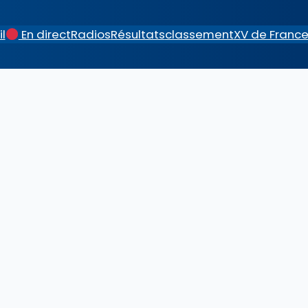
l
En direct
Radios
Résultats
classement
XV de Franc