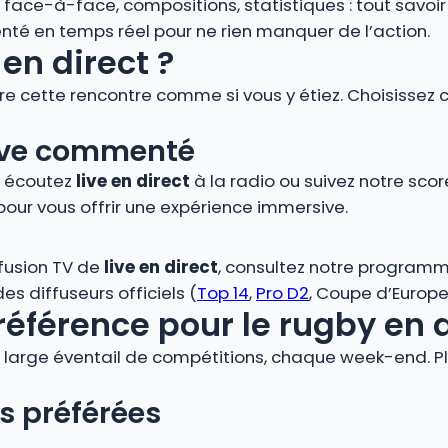
s, face-à-face, compositions, statistiques : tout savoi
é en temps réel pour ne rien manquer de l’action.
en direct ?
vre cette rencontre comme si vous y étiez. Choisissez 
 live commenté
, écoutez
live en direct
à la radio ou suivez notre score
pour vous offrir une expérience immersive.
ffusion TV de
live en direct
, consultez notre programm
s diffuseurs officiels (
Top 14
,
Pro D2
, Coupe d’Europe,
référence pour le rugby en 
large éventail de compétitions, chaque week-end. Plo
s préférées