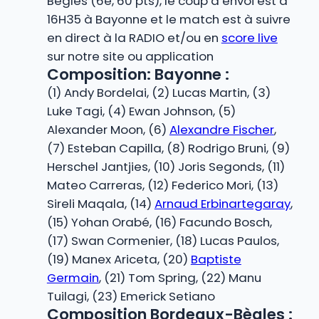
Bègles (6e, 60 pts), le coup d’envoi est à
16H35 à Bayonne et le match est à suivre
en direct à la RADIO et/ou en
score live
sur notre site ou application
Composition: Bayonne :
(1) Andy Bordelai, (2) Lucas Martin, (3)
Luke Tagi, (4) Ewan Johnson, (5)
Alexander Moon, (6)
Alexandre Fischer
,
(7) Esteban Capilla, (8) Rodrigo Bruni, (9)
Herschel Jantjies, (10) Joris Segonds, (11)
Mateo Carreras, (12) Federico Mori, (13)
Sireli Maqala, (14)
Arnaud Erbinartegaray
,
(15) Yohan Orabé, (16) Facundo Bosch,
(17) Swan Cormenier, (18) Lucas Paulos,
(19) Manex Ariceta, (20)
Baptiste
Germain
, (21) Tom Spring, (22) Manu
Tuilagi, (23) Emerick Setiano
Composition Bordeaux-Bègles :