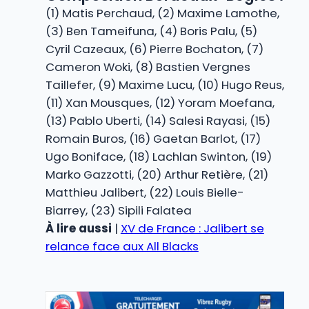
(1) Matis Perchaud, (2) Maxime Lamothe,
(3) Ben Tameifuna, (4) Boris Palu, (5)
Cyril Cazeaux, (6) Pierre Bochaton, (7)
Cameron Woki, (8) Bastien Vergnes
Taillefer, (9) Maxime Lucu, (10) Hugo Reus,
(11) Xan Mousques, (12) Yoram Moefana,
(13) Pablo Uberti, (14) Salesi Rayasi, (15)
Romain Buros, (16) Gaetan Barlot, (17)
Ugo Boniface, (18) Lachlan Swinton, (19)
Marko Gazzotti, (20) Arthur Retière, (21)
Matthieu Jalibert, (22) Louis Bielle-
Biarrey, (23) Sipili Falatea
À lire aussi
|
XV de France : Jalibert se
relance face aux All Blacks