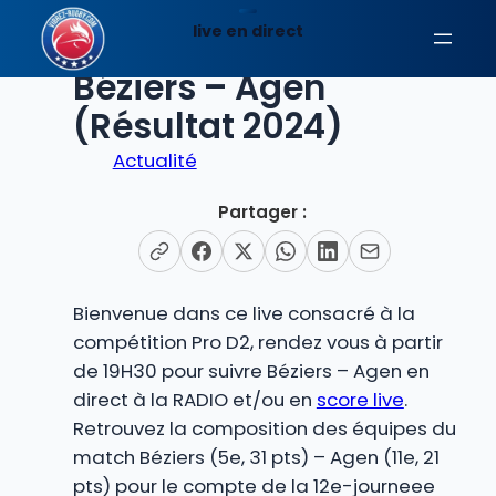
Aller
live en direct
au
EN DIRECT
contenu
Béziers – Agen
(Résultat 2024)
Actualité
Partager :
Bienvenue dans ce live consacré à la
compétition Pro D2, rendez vous à partir
de 19H30 pour suivre Béziers – Agen en
direct à la RADIO et/ou en
score live
.
Retrouvez la composition des équipes du
match Béziers (5e, 31 pts) – Agen (11e, 21
pts) pour le compte de la 12e-journeee