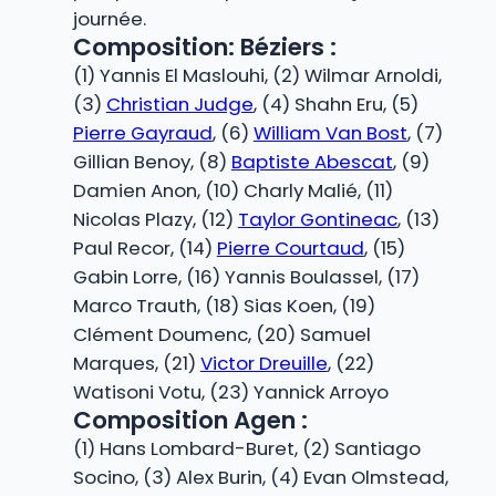
journée.
Composition: Béziers :
(1) Yannis El Maslouhi, (2) Wilmar Arnoldi,
(3)
Christian Judge
, (4) Shahn Eru, (5)
Pierre Gayraud
, (6)
William Van Bost
, (7)
Gillian Benoy, (8)
Baptiste Abescat
, (9)
Damien Anon, (10) Charly Malié, (11)
Nicolas Plazy, (12)
Taylor Gontineac
, (13)
Paul Recor, (14)
Pierre Courtaud
, (15)
Gabin Lorre, (16) Yannis Boulassel, (17)
Marco Trauth, (18) Sias Koen, (19)
Clément Doumenc, (20) Samuel
Marques, (21)
Victor Dreuille
, (22)
Watisoni Votu, (23) Yannick Arroyo
Composition Agen :
(1) Hans Lombard-Buret, (2) Santiago
Socino, (3) Alex Burin, (4) Evan Olmstead,