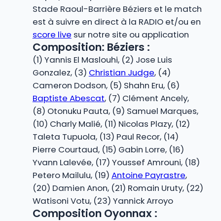
Stade Raoul-Barrière Béziers et le match
est à suivre en direct à la RADIO et/ou en
score live
sur notre site ou application
Composition: Béziers :
(1) Yannis El Maslouhi, (2) Jose Luis
Gonzalez, (3)
Christian Judge
, (4)
Cameron Dodson, (5) Shahn Eru, (6)
Baptiste Abescat
, (7) Clément Ancely,
(8) Otonuku Pauta, (9) Samuel Marques,
(10) Charly Malié, (11) Nicolas Plazy, (12)
Taleta Tupuola, (13) Paul Recor, (14)
Pierre Courtaud, (15) Gabin Lorre, (16)
Yvann Lalevée, (17) Youssef Amrouni, (18)
Petero Mailulu, (19)
Antoine Payrastre
,
(20) Damien Anon, (21) Romain Uruty, (22)
Watisoni Votu, (23) Yannick Arroyo
Composition Oyonnax :