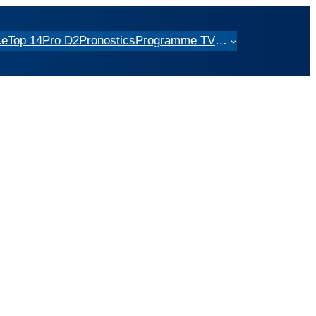
ce
Top 14
Pro D2
Pronostics
Programme TV
…