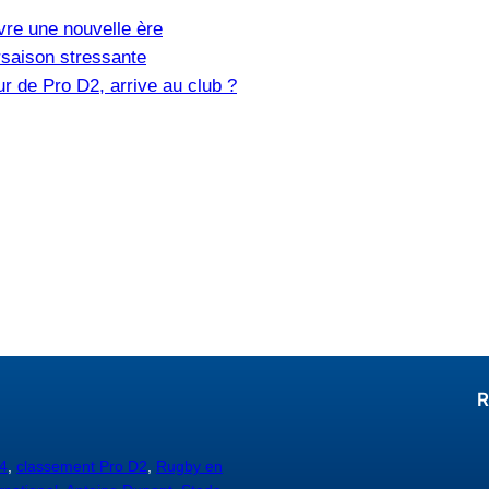
vre une nouvelle ère
saison stressante
r de Pro D2, arrive au club ?
R
4
,
classement Pro D2
,
Rugby en