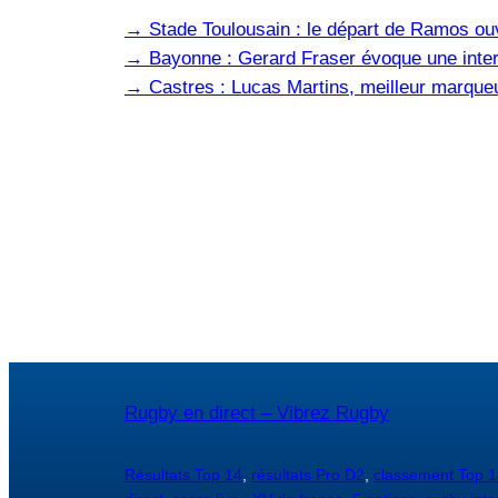
→
Stade Toulousain : le départ de Ramos ou
→
Bayonne : Gerard Fraser évoque une inter
→
Castres : Lucas Martins, meilleur marqueu
Rugby en direct – Vibrez Rugby
Résultats Top 14
,
résultats Pro D2
,
classement Top 1