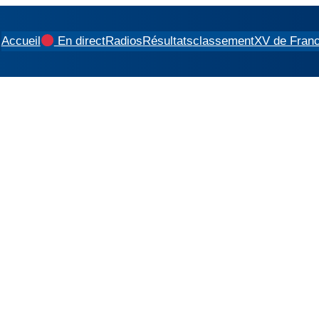
Accueil
En direct
Radios
Résultats
classement
XV de Fran