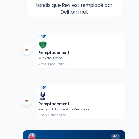
tandis que Rey est remplacé par
Delhommel.
48'
Remplacement
Mickael Capelli
Rémi Picquette
48'
Remplacement
Benhard Janse Van Rensburg
Josh Carrington
46'