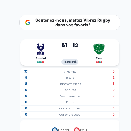
Soutenez-nous, mettez Vibrez Rugby
dans vos favoris !
61
12
-
T
Bristol
Pau
TERMINÉ
33
0
Mi-temps
9
2
Essais
8
1
Transformations
0
0
Pénalités
0
0
Essais pénalité
0
0
Drops
0
0
Cartons jaunes
0
0
Cartons rouges