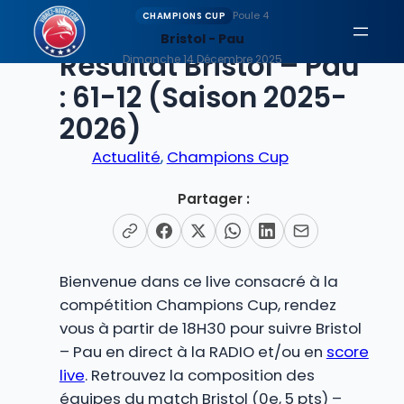
Aller
Poule 4
CHAMPIONS CUP
au
Bristol - Pau
EN DIRECT
Résultat Bristol – Pau
contenu
Dimanche 14 Décembre 2025
: 61-12 (Saison 2025-
2026)
Actualité
, 
Champions Cup
Partager :
Bienvenue dans ce live consacré à la
compétition Champions Cup, rendez
vous à partir de 18H30 pour suivre Bristol
– Pau en direct à la RADIO et/ou en
score
live
. Retrouvez la composition des
équipes du match Bristol (0e, 5 pts) –