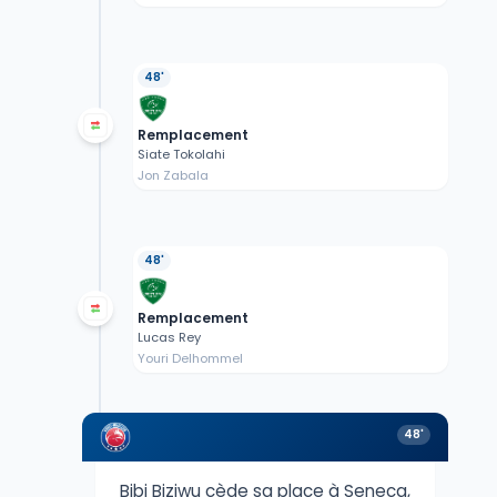
48'
Remplacement
Siate Tokolahi
Jon Zabala
48'
Remplacement
Lucas Rey
Youri Delhommel
48'
Bibi Biziwu cède sa place à Seneca,