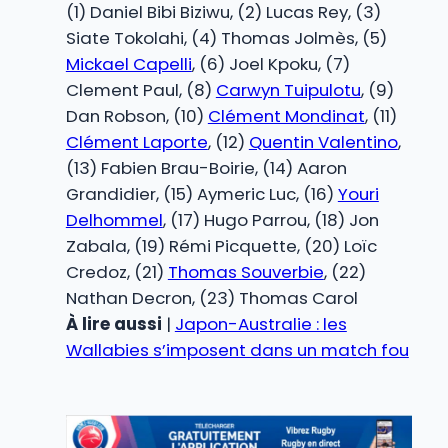
(1) Daniel Bibi Biziwu, (2) Lucas Rey, (3)
Siate Tokolahi, (4) Thomas Jolmès, (5)
Mickael Capelli
, (6) Joel Kpoku, (7)
Clement Paul, (8)
Carwyn Tuipulotu
, (9)
Dan Robson, (10)
Clément Mondinat
, (11)
Clément Laporte
, (12)
Quentin Valentino
,
(13) Fabien Brau-Boirie, (14) Aaron
Grandidier, (15) Aymeric Luc, (16)
Youri
Delhommel
, (17) Hugo Parrou, (18) Jon
Zabala, (19) Rémi Picquette, (20) Loïc
Credoz, (21)
Thomas Souverbie
, (22)
Nathan Decron, (23) Thomas Carol
À lire aussi
|
Japon-Australie : les
Wallabies s’imposent dans un match fou