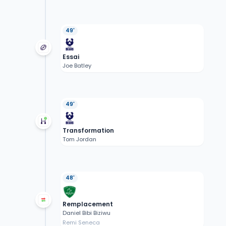
49'
Essai
Joe Batley
49'
Transformation
Tom Jordan
48'
Remplacement
Daniel Bibi Biziwu
Remi Seneca