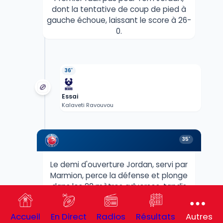
dont la tentative de coup de pied à
gauche échoue, laissant le score à 26-
0.
36'
Essai
Kalaveti Ravouvou
35'
Le demi d'ouverture Jordan, servi par
Marmion, perce la défense et plonge
dans les 22 mètres adverses, tandis
que l'arbitrage vidéo est sollicité pour
vérifier si les avants de Bristol ont pu
Accueil
En Direct
Radios
Résultats
Autres
aplatir malgré la résistance acharnée