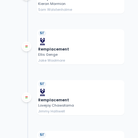
Kieran Marmion
Sam Wolstenholme
51'
Remplacement
Ellis Genge
Jake Woolmore
51'
Remplacement
Lovejoy Chawatama
Jimmy Halliwell
51'