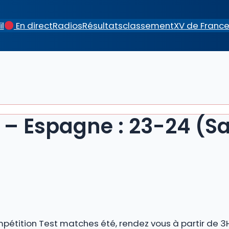
l
En direct
Radios
Résultats
classement
XV de Franc
 – Espagne : 23-24 (S
mpétition Test matches été, rendez vous à partir de