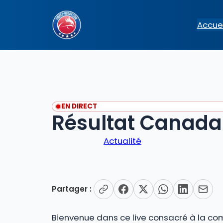
Aller
au
Accuei
contenu
EN DIRECT
Résultat Canada
Actualité
Partager :
Bienvenue dans ce live consacré à la co