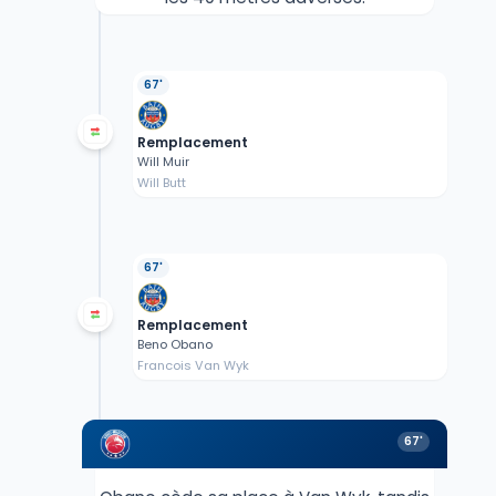
67'
Remplacement
Will Muir
Will Butt
67'
Remplacement
Beno Obano
Francois Van Wyk
67'