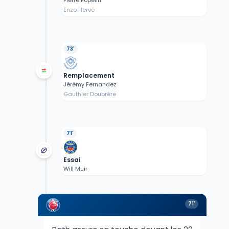
Enzo Hervé
73'
Remplacement
Jérémy Fernandez
Gauthier Doubrère
71'
Essai
Will Muir
71'