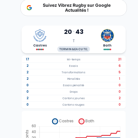
Suivez Vibrez Rugby sur Google
Actualités !
20
43
-
T
Castres
Bath
TERMIN&EACUTE;
17
21
Mi-temps
2
6
Essais
2
5
Transformations
2
1
Pénalités
0
0
Essais pénalité
0
0
Drops
2
2
Cartons jaunes
0
0
Cartons rouges