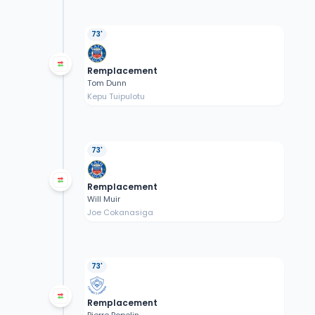
73'
Remplacement
Tom Dunn
Kepu Tuipulotu
73'
Remplacement
Will Muir
Joe Cokanasiga
73'
Remplacement
Pierre Popelin