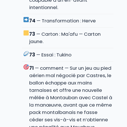
coupable d’un en-avant
intentionnel.
74
— Transformation : Herve
73
— Carton : Ma'afu — Carton
jaune.
73
— Essai : Tukino
71
— comment — Sur un jeu au pied
aérien mal négocié par Castres, le
ballon échappe aux mains
tarnaises et offre une nouvelle
mêlée à Montauban avec Castel à
la manœuvre, avant que ce même
pack montalbanais ne fasse
céder ses vis-à-vis et n’obtienne