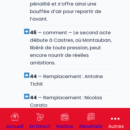
pénalité et s’offre ainsi une
bouffée d’air pour repartir de
l’avant.
46
— comment — Le second acte
débute à Castres, où Montauban,
libéré de toute pression, peut
encore nourrir de réelles
ambitions.
44
— Remplacement : Antoine
Tichit
44
— Remplacement : Nicolas
Corato
43
— comment — Popelin laisse
Accueil
En Direct
Radios
Résultats
Autres
échapper le ballon, ce qui offre la