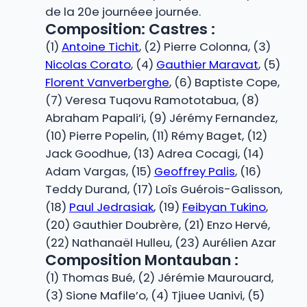
de la 20e journéee journée.
Composition: Castres :
(1)
Antoine Tichit
, (2) Pierre Colonna, (3)
Nicolas Corato
, (4)
Gauthier Maravat
, (5)
Florent Vanverberghe
, (6) Baptiste Cope,
(7) Veresa Tuqovu Ramototabua, (8)
Abraham Papali’i, (9) Jérémy Fernandez,
(10) Pierre Popelin, (11) Rémy Baget, (12)
Jack Goodhue, (13) Adrea Cocagi, (14)
Adam Vargas, (15)
Geoffrey Palis
, (16)
Teddy Durand, (17) Loîs Guérois-Galisson,
(18)
Paul Jedrasiak
, (19)
Feibyan Tukino
,
(20) Gauthier Doubrère, (21) Enzo Hervé,
(22) Nathanaël Hulleu, (23) Aurélien Azar
Composition Montauban :
(1) Thomas Bué, (2) Jérémie Maurouard,
(3) Sione Mafile’o, (4) Tjiuee Uanivi, (5)