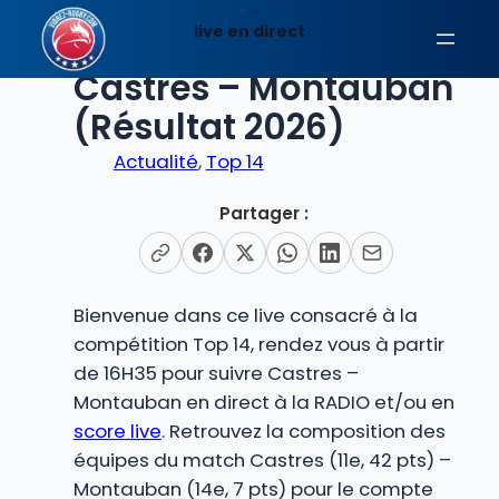
Aller
live en direct
au
EN DIRECT
contenu
Castres – Montauban
(Résultat 2026)
Actualité
, 
Top 14
Partager :
Bienvenue dans ce live consacré à la
compétition Top 14, rendez vous à partir
de 16H35 pour suivre Castres –
Montauban en direct à la RADIO et/ou en
score live
. Retrouvez la composition des
équipes du match Castres (11e, 42 pts) –
Montauban (14e, 7 pts) pour le compte