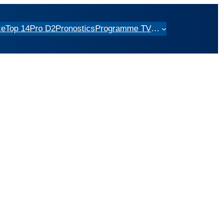
ce
Top 14
Pro D2
Pronostics
Programme TV
…