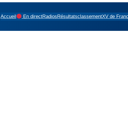
Accueil
En direct
Radios
Résultats
classement
XV de Fran