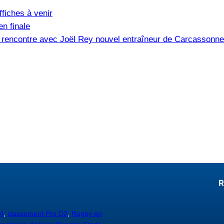
fiches à venir
n finale
e, rencontre avec Joël Rey nouvel entraîneur de Carcassonne
R
4
,
classement Pro D2
,
Rugby en