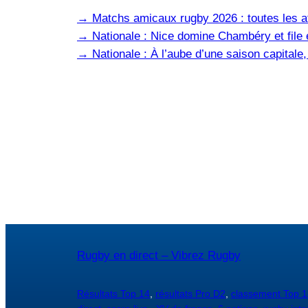
→
Matchs amicaux rugby 2026 : toutes les af
→
Nationale : Nice domine Chambéry et file e
→
Nationale : À l’aube d’une saison capital
Rugby en direct – Vibrez Rugby
Résultats Top 14
,
résultats Pro D2
,
classement Top 1