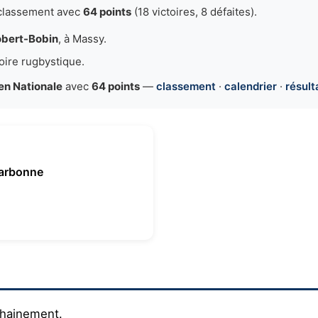
classement avec
64 points
(18 victoires, 8 défaites).
obert-Bobin
, à Massy.
oire rugbystique.
en Nationale
avec
64 points
—
classement
·
calendrier
·
résult
arbonne
ochainement.