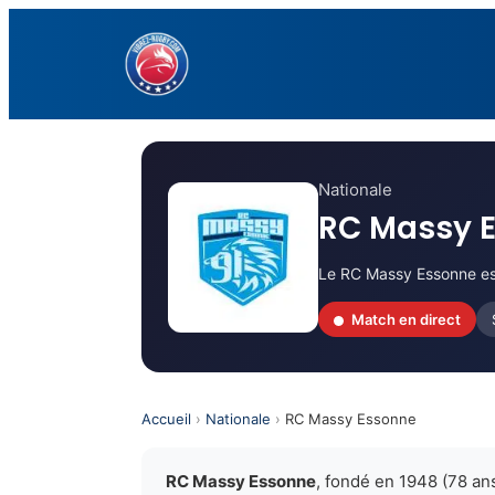
Aller
au
contenu
Nationale
RC Massy 
Le RC Massy Essonne est
Match en direct
Accueil
›
Nationale
›
RC Massy Essonne
RC Massy Essonne
, fondé en 1948 (78 an