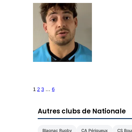
1
2
3
…
6
Autres clubs de Nationale
Blagnac Rugby
CA Périgueux
CS Bour