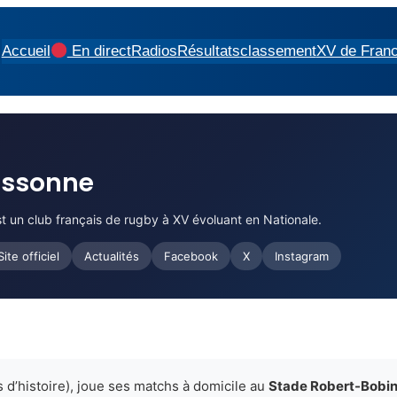
Accueil
En direct
Radios
Résultats
classement
XV de Fran
Essonne
 un club français de rugby à XV évoluant en Nationale.
Site officiel
Actualités
Facebook
X
Instagram
s d’histoire), joue ses matchs à domicile au
Stade Robert-Bobi