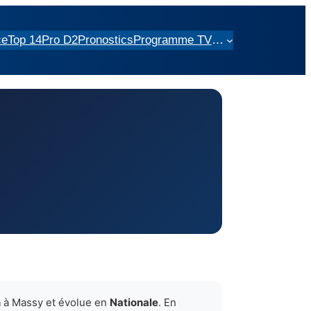
ce
Top 14
Pro D2
Pronostics
Programme TV
…
n
à Massy et évolue en
Nationale
. En