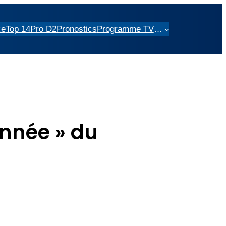
ce
Top 14
Pro D2
Pronostics
Programme TV
…
année » du