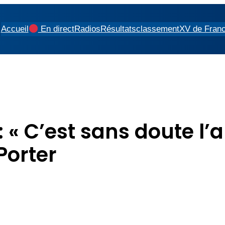
Accueil
En direct
Radios
Résultats
classement
XV de Fran
« C’est sans doute l’
Porter