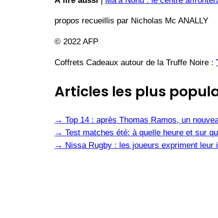
À lire aussi
|
Ma’a Nonu : le centre affronter
propos recueillis par Nicholas Mc ANALLY
© 2022 AFP
Coffrets Cadeaux autour de la Truffe Noire :
Articles les plus popula
→
Top 14 : après Thomas Ramos, un nouvea
→
Test matches été: à quelle heure et sur qu
→
Nissa Rugby : les joueurs expriment leur i