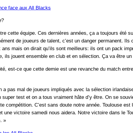
nce face aux All Blacks
e?
re cette équipe. Ces dernières années, ça a toujours été sup
rmément de joueurs de talent, c’est un danger permanent. Ils 
x ans mais on dirait qu’ils sont meilleurs: ils ont un pack i
re, ils jouent ensemble en club et en sélection. Ça va être u
té, est-ce que cette demie est une revanche du match entre l
n a pas mal de joueurs impliqués avec la sélection irlandais
n super test et on a tous vraiment hâte d’y être. On se souv
tte compétition. C’est sans doute notre année. Toulouse est l
 et une victoire samedi nous aidera. Notre victoire dans le T
. »