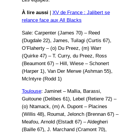
À lire aussi
|
XV de France : Jalibert se
relance face aux All Blacks
Sale: Carpenter (James 70) – Reed
(Dugdale 22), James, Tuilagi (Curtis 67),
O’Flaherty – (o) Du Preez, (m) Warr
(Quirke 47) – T. Curry, du Preez, Ross
(Beaumont 67) – Hill, Wiese – Schonert
(Harper 1), Van Der Merwe (Ashman 55),
McIntyre (Rodd 1)
Toulouse
: Jaminet – Mallia, Barassi,
Guitoune (Delibes 61), Lebel (Retiere 72) –
(o) Ntamack, (m) A. Dupont – Placines
(Willis 48), Roumat, Jelonch (Brennan 67) –
Meafou, Arnold (Elstadt 67) – Aldegheri
(Baille 67), J. Marchand (Cramont 70),