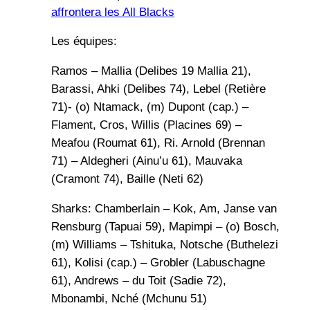
affrontera les All Blacks
Les équipes:
Ramos – Mallia (Delibes 19 Mallia 21),
Barassi, Ahki (Delibes 74), Lebel (Retière
71)- (o) Ntamack, (m) Dupont (cap.) –
Flament, Cros, Willis (Placines 69) –
Meafou (Roumat 61), Ri. Arnold (Brennan
71) – Aldegheri (Ainu’u 61), Mauvaka
(Cramont 74), Baille (Neti 62)
Sharks: Chamberlain – Kok, Am, Janse van
Rensburg (Tapuai 59), Mapimpi – (o) Bosch,
(m) Williams – Tshituka, Notsche (Buthelezi
61), Kolisi (cap.) – Grobler (Labuschagne
61), Andrews – du Toit (Sadie 72),
Mbonambi, Nché (Mchunu 51)