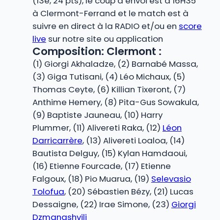
(13e, 24 pts), le coup d’envoi est à 16H35
à Clermont-Ferrand et le match est à
suivre en direct à la RADIO et/ou en
score
live
sur notre site ou application
Composition: Clermont :
(1) Giorgi Akhaladze, (2) Barnabé Massa,
(3) Giga Tutisani, (4) Léo Michaux, (5)
Thomas Ceyte, (6) Killian Tixeront, (7)
Anthime Hemery, (8) Pita-Gus Sowakula,
(9) Baptiste Jauneau, (10) Harry
Plummer, (11) Alivereti Raka, (12)
Léon
Darricarrère
, (13) Alivereti Loaloa, (14)
Bautista Delguy, (15) Kylan Hamdaoui,
(16) Etienne Fourcade, (17) Etienne
Falgoux, (18) Pio Muarua, (19)
Selevasio
Tolofua
, (20) Sébastien Bézy, (21) Lucas
Dessaigne, (22) Irae Simone, (23)
Giorgi
Dzmanashvili