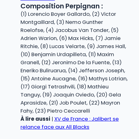
Composition Perpignan :
(1) Lorencio Boyer Gallardo, (2) Victor
Montgaillard, (3) Nemo Gunther
Roelofse, (4) Jacobus Van Tonder, (5)
Adrien Warion, (6) Max Hicks, (7) Jamie
Ritchie, (8) Lucas Velarte, (9) James Hall,
(10) Benjamin Urdapilleta, (11) Maxim
Granell, (12) Jeronimo De la Fuente, (13)
Eneriko Buliruarua, (14) Jefferson Joseph,
(15) Antoine Aucagne, (16) Mathys Lotrian,
(17) Giorgi Tetrashvili, (18) Mathieu
Tanguy, (19) Joaquin Oviedo, (20) Gela
Aprasidze, (21) Job Poulet, (22) Mayron
Fahy, (23) Pietro Ceccarelli
À lire aussi
|
XV de France : Jalibert se
relance face aux All Blacks