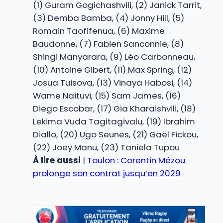
(1) Guram Gogichashvili, (2) Janick Tarrit,
(3) Demba Bamba, (4) Jonny Hill, (5)
Romain Taofifenua, (6) Maxime
Baudonne, (7) Fabien Sanconnie, (8)
Shingi Manyarara, (9) Léo Carbonneau,
(10) Antoine Gibert, (11) Max Spring, (12)
Josua Tuisova, (13) Vinaya Habosi, (14)
Wame Naituvi, (15) Sam James, (16)
Diego Escobar, (17) Gia Kharaishvili, (18)
Lekima Vuda Tagitagivalu, (19) Ibrahim
Diallo, (20) Ugo Seunes, (21) Gaël Fickou,
(22) Joey Manu, (23) Taniela Tupou
À lire aussi
|
Toulon : Corentin Mézou
prolonge son contrat jusqu’en 2029