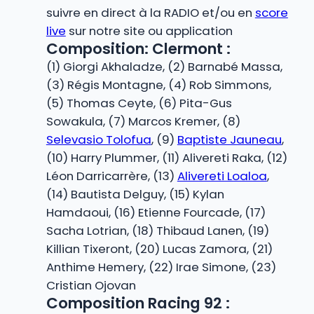
suivre en direct à la RADIO et/ou en
score
live
sur notre site ou application
Composition: Clermont :
(1) Giorgi Akhaladze, (2) Barnabé Massa,
(3) Régis Montagne, (4) Rob Simmons,
(5) Thomas Ceyte, (6) Pita-Gus
Sowakula, (7) Marcos Kremer, (8)
Selevasio Tolofua
, (9)
Baptiste Jauneau
,
(10) Harry Plummer, (11) Alivereti Raka, (12)
Léon Darricarrère, (13)
Alivereti Loaloa
,
(14) Bautista Delguy, (15) Kylan
Hamdaoui, (16) Etienne Fourcade, (17)
Sacha Lotrian, (18) Thibaud Lanen, (19)
Killian Tixeront, (20) Lucas Zamora, (21)
Anthime Hemery, (22) Irae Simone, (23)
Cristian Ojovan
Composition Racing 92 :