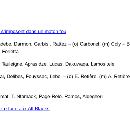
s s’imposent dans un match fou
ndebe, Darmon, Garbisi, Rattez – (o) Carbonel, (m) Coly –
Forletta
, Tauleigne, Aprasidze, Lucas, Dakuwaqa, Lamositele
l, Delibes, Fouyssac, Lebel – (o) E. Retière, (m) A. Retière
mat, T. Ntamack, Page-Relo, Ramos, Aldegheri
nce face aux All Blacks