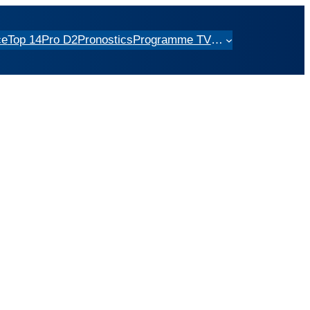
ce
Top 14
Pro D2
Pronostics
Programme TV
…