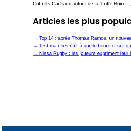
Coffrets Cadeaux autour de la Truffe Noire :
Articles les plus popula
→
Top 14 : après Thomas Ramos, un nouvea
→
Test matches été: à quelle heure et sur qu
→
Nissa Rugby : les joueurs expriment leur i