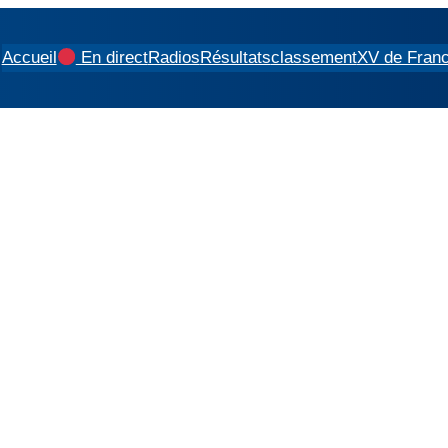
Accueil
En direct
Radios
Résultats
classement
XV de Fran