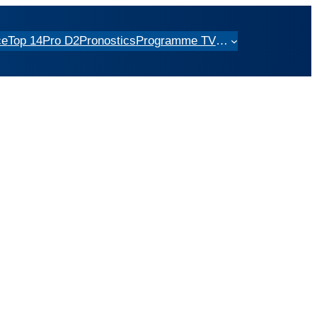
ce
Top 14
Pro D2
Pronostics
Programme TV
…