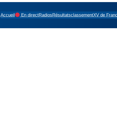
Accueil
En direct
Radios
Résultats
classement
XV de Fran