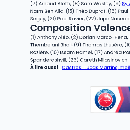
(7) Arnaud Aletti, (8) Sam Wasley, (9)
Syl
Naïm Ben Alla, (15) Théo Duprat, (16) Paul
Seguy, (21) Paul Ravier, (22) Jope Nasear
Composition Valenc
(1) Anthony Aléo, (2) Dorian Marco-Pena, (
Thembelani Bholi, (9) Thomas Lhuséro, (10)
Rozière, (16) Issam Hamel, (17) Andréa Po
Spanderashvili, (23) Gareth Milasinovich
À lire aussi
|
Castres : Lucas Martins, mei