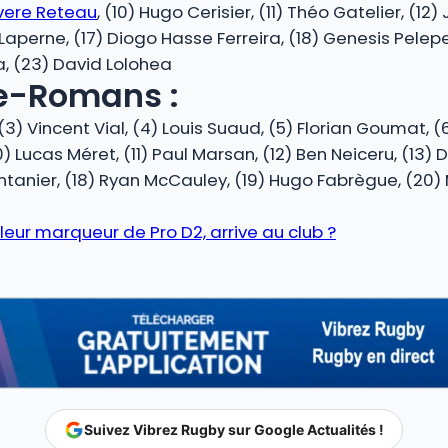
vere Reteau
, (10) Hugo Cerisier, (11) Théo Gatelier, (12
 Laperne, (17) Diogo Hasse Ferreira, (18) Genesis Pelep
a, (23) David Lolohea
e-Romans :
3) Vincent Vial, (4) Louis Suaud, (5) Florian Goumat, (6
 Lucas Méret, (11) Paul Marsan, (12) Ben Neiceru, (13) D
ntanier, (18) Ryan McCauley, (19) Hugo Fabrègue, (20) M
lleur marqueur de Pro D2, arrive au club ?
Suivez Vibrez Rugby sur Google Actualités !