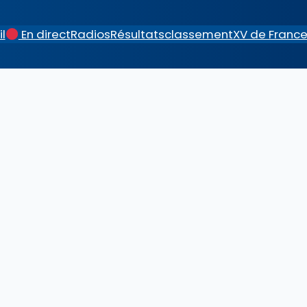
l
En direct
Radios
Résultats
classement
XV de Franc