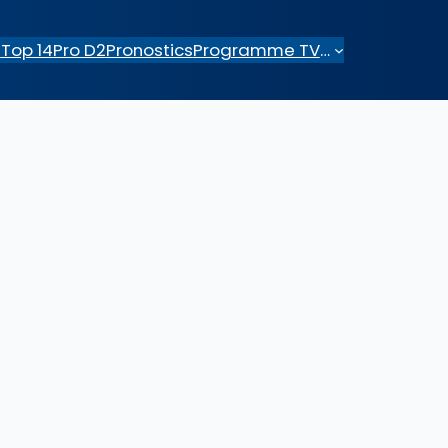
e
Top 14
Pro D2
Pronostics
Programme TV
…