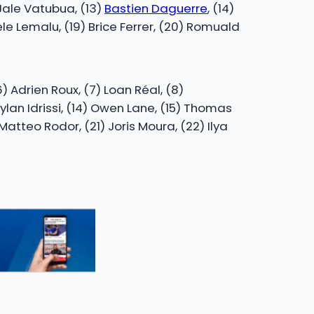
) Jale Vatubua, (13)
Bastien Daguerre
, (14)
ele Lemalu, (19) Brice Ferrer, (20) Romuald
) Adrien Roux, (7) Loan Réal, (8)
ylan Idrissi, (14) Owen Lane, (15) Thomas
atteo Rodor, (21) Joris Moura, (22) Ilya