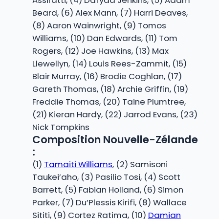
Assiratti, (4) Dafydd Jenkins, (5) Adam
Beard, (6) Alex Mann, (7) Harri Deaves,
(8) Aaron Wainwright, (9) Tomos
Williams, (10) Dan Edwards, (11) Tom
Rogers, (12) Joe Hawkins, (13) Max
Llewellyn, (14) Louis Rees-Zammit, (15)
Blair Murray, (16) Brodie Coghlan, (17)
Gareth Thomas, (18) Archie Griffin, (19)
Freddie Thomas, (20) Taine Plumtree,
(21) Kieran Hardy, (22) Jarrod Evans, (23)
Nick Tompkins
Composition Nouvelle-Zélande
:
(1)
Tamaiti Williams
, (2) Samisoni
Taukei’aho, (3) Pasilio Tosi, (4) Scott
Barrett, (5) Fabian Holland, (6) Simon
Parker, (7) Du’Plessis Kirifi, (8) Wallace
Sititi, (9) Cortez Ratima, (10)
Damian