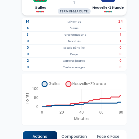
T
Galles
Nouvelle-Zélande
TERMIN&EACUTE;
14
24
Mi-temps
4
7
Essais
3
7
Transformations
0
1
Pénalités
0
0
Essais pénalité
0
0
Drops
2
0
Cartons jaunes
0
0
Cartons rouges
Actions
Composition
Face à Face