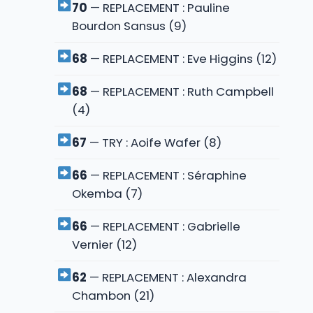
70
— REPLACEMENT : Pauline
Bourdon Sansus (9)
68
— REPLACEMENT : Eve Higgins (12)
68
— REPLACEMENT : Ruth Campbell
(4)
67
— TRY : Aoife Wafer (8)
66
— REPLACEMENT : Séraphine
Okemba (7)
66
— REPLACEMENT : Gabrielle
Vernier (12)
62
— REPLACEMENT : Alexandra
Chambon (21)