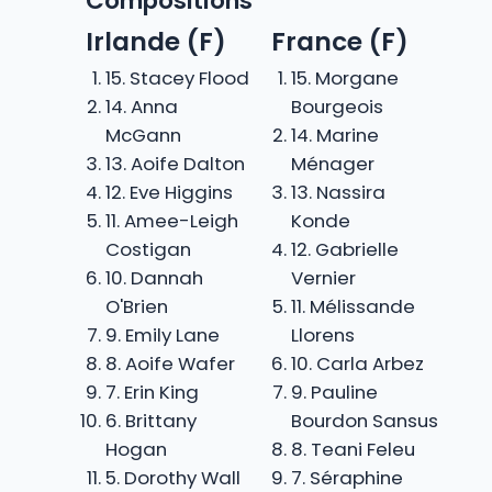
Compositions
Irlande (F)
France (F)
15. Stacey Flood
15. Morgane
14. Anna
Bourgeois
McGann
14. Marine
13. Aoife Dalton
Ménager
12. Eve Higgins
13. Nassira
11. Amee-Leigh
Konde
Costigan
12. Gabrielle
10. Dannah
Vernier
O'Brien
11. Mélissande
9. Emily Lane
Llorens
8. Aoife Wafer
10. Carla Arbez
7. Erin King
9. Pauline
6. Brittany
Bourdon Sansus
Hogan
8. Teani Feleu
5. Dorothy Wall
7. Séraphine