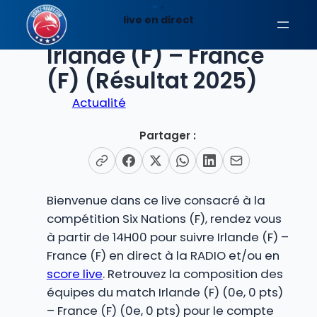
Aller
live en direct
au
EN DIRECT
contenu
Irlande (F) – France
(F) (Résultat 2025)
Actualité
Partager :
Bienvenue dans ce live consacré à la
compétition Six Nations (F), rendez vous
à partir de 14H00 pour suivre Irlande (F) –
France (F) en direct à la RADIO et/ou en
score live
. Retrouvez la composition des
équipes du match Irlande (F) (0e, 0 pts)
– France (F) (0e, 0 pts) pour le compte