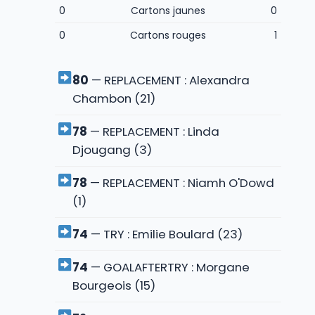
0
Cartons jaunes
0
0
Cartons rouges
1
80
— REPLACEMENT : Alexandra
Chambon (21)
78
— REPLACEMENT : Linda
Djougang (3)
78
— REPLACEMENT : Niamh O'Dowd
(1)
74
— TRY : Emilie Boulard (23)
74
— GOALAFTERTRY : Morgane
Bourgeois (15)