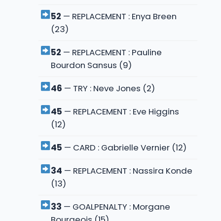
52
— REPLACEMENT : Enya Breen
(23)
52
— REPLACEMENT : Pauline
Bourdon Sansus (9)
46
— TRY : Neve Jones (2)
45
— REPLACEMENT : Eve Higgins
(12)
45
— CARD : Gabrielle Vernier (12)
34
— REPLACEMENT : Nassira Konde
(13)
33
— GOALPENALTY : Morgane
Bourgeois (15)