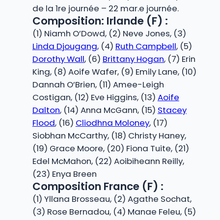
de la 1re journée – 22 mar.e journée.
Composition: Irlande (F) :
(1) Niamh O’Dowd, (2) Neve Jones, (3)
Linda Djougang
, (4)
Ruth Campbell
, (5)
Dorothy Wall
, (6)
Brittany Hogan
, (7) Erin
King, (8) Aoife Wafer, (9) Emily Lane, (10)
Dannah O’Brien, (11) Amee-Leigh
Costigan, (12) Eve Higgins, (13)
Aoife
Dalton
, (14) Anna McGann, (15)
Stacey
Flood
, (16)
Cliodhna Moloney
, (17)
Siobhan McCarthy, (18) Christy Haney,
(19) Grace Moore, (20) Fiona Tuite, (21)
Edel McMahon, (22) Aoibiheann Reilly,
(23) Enya Breen
Composition France (F) :
(1) Yllana Brosseau, (2) Agathe Sochat,
(3) Rose Bernadou, (4) Manae Feleu, (5)