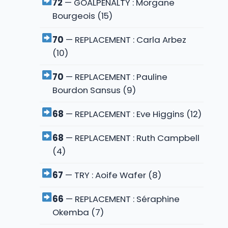
72
— GOALPENALTY : Morgane
Bourgeois (15)
70
— REPLACEMENT : Carla Arbez
(10)
70
— REPLACEMENT : Pauline
Bourdon Sansus (9)
68
— REPLACEMENT : Eve Higgins (12)
68
— REPLACEMENT : Ruth Campbell
(4)
67
— TRY : Aoife Wafer (8)
66
— REPLACEMENT : Séraphine
Okemba (7)