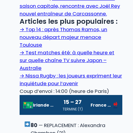
saison capitale, rencontre avec Joël Rey
nouvel entraîneur de Carcassonne.
Articles les plus populaires :
→
Top 14 : après Thomas Ramos, un
nouveau départ majeur menace
Toulouse
→
Test matches été: à quelle heure et
sur quelle chaîne TV suivre Japon –
Australie
→
Nissa Rugby : les joueurs expriment leur
inquiétude pour l’avenir
Coup d’envoi : 14:00 (heure de Paris)
15 – 27
Irlande (F)
France (F)
TERMINE (T)
80
— REPLACEMENT : Alexandra