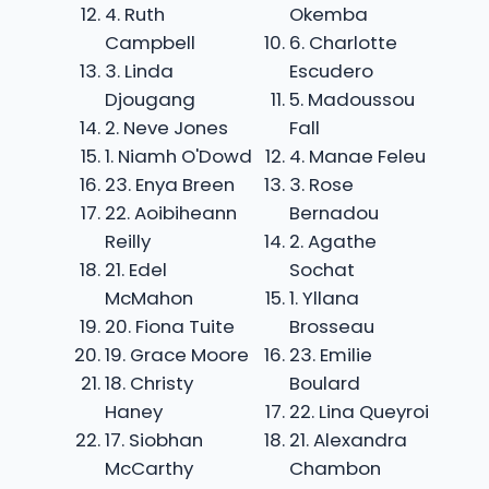
4. Ruth
Okemba
Campbell
6. Charlotte
3. Linda
Escudero
Djougang
5. Madoussou
2. Neve Jones
Fall
1. Niamh O'Dowd
4. Manae Feleu
23. Enya Breen
3. Rose
22. Aoibiheann
Bernadou
Reilly
2. Agathe
21. Edel
Sochat
McMahon
1. Yllana
20. Fiona Tuite
Brosseau
19. Grace Moore
23. Emilie
18. Christy
Boulard
Haney
22. Lina Queyroi
17. Siobhan
21. Alexandra
McCarthy
Chambon