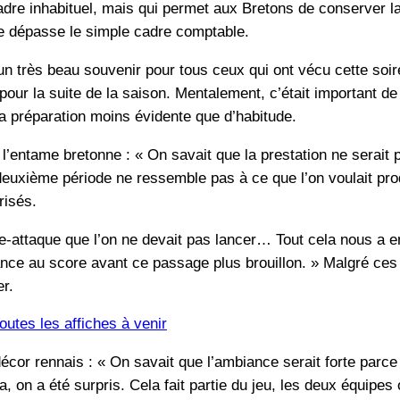
cadre inhabituel, mais qui permet aux Bretons de conserver 
re dépasse le simple cadre comptable.
n très beau souvenir pour tous ceux qui ont vécu cette soiré
 pour la suite de la saison. Mentalement, c’était important d
 la préparation moins évidente que d’habitude.
e l’entame bretonne : « On savait que la prestation ne serait 
uxième période ne ressemble pas à ce que l’on voulait produ
risés.
e-attaque que l’on ne devait pas lancer… Tout cela nous a 
ance au score avant ce passage plus brouillon. » Malgré ces
r.
utes les affiches à venir
 décor rennais : « On savait que l’ambiance serait forte parc
on a été surpris. Cela fait partie du jeu, les deux équipes 