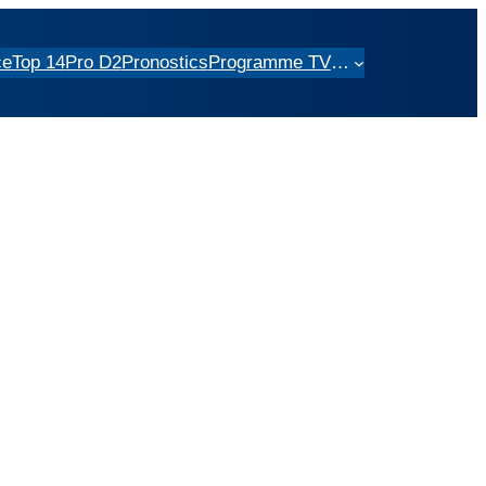
ce
Top 14
Pro D2
Pronostics
Programme TV
…