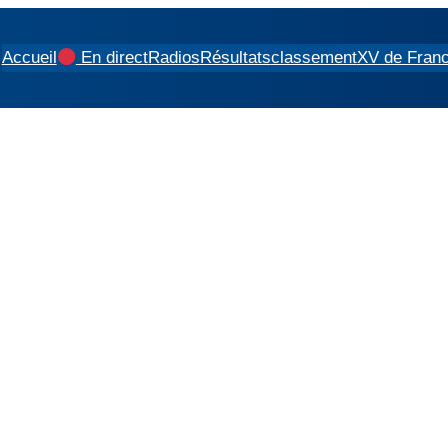
Accueil
En direct
Radios
Résultats
classement
XV de Fran