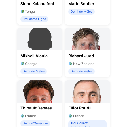
Sione Kalamafoni
Marin Boulier
Tonga
Demi de Mêlée
Troisième Ligne
Mikheil Alania
Richard Judd
Georgia
New Zealand
Demi de Mêlée
Demi de Mêlée
Thibault Debaes
Elliot Roudil
France
France
Trois-quarts
Demi d'Ouverture