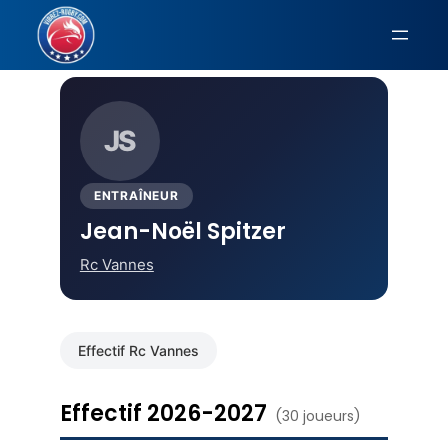
Aller
au
Accueil
›
Rc Vannes
› Jean-Noël Spitzer
contenu
JS
ENTRAÎNEUR
Jean-Noël Spitzer
Rc Vannes
Effectif Rc Vannes
Effectif 2026-2027
(30 joueurs)