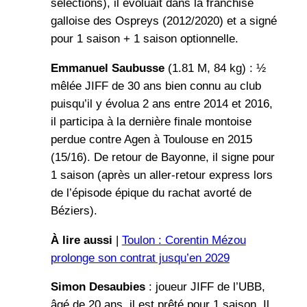
sélections), il évoluait dans la franchise
galloise des Ospreys (2012/2020) et a signé
pour 1 saison + 1 saison optionnelle.
Emmanuel Saubusse
(1.81 M, 84 kg) : ½
mêlée JIFF de 30 ans bien connu au club
puisqu’il y évolua 2 ans entre 2014 et 2016,
il participa à la dernière finale montoise
perdue contre Agen à Toulouse en 2015
(15/16). De retour de Bayonne, il signe pour
1 saison (après un aller-retour express lors
de l’épisode épique du rachat avorté de
Béziers).
À lire aussi
|
Toulon : Corentin Mézou
prolonge son contrat jusqu’en 2029
Simon Desaubies
: joueur JIFF de l’UBB,
âgé de 20 ans, il est prêté pour 1 saison. Il