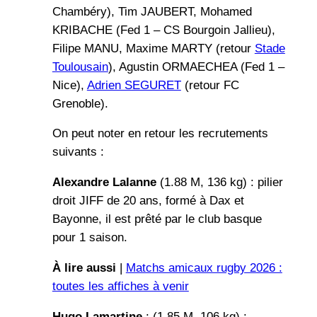
Chambéry), Tim JAUBERT, Mohamed
KRIBACHE (Fed 1 – CS Bourgoin Jallieu),
Filipe MANU, Maxime MARTY (retour
Stade
Toulousain
), Agustin ORMAECHEA (Fed 1 –
Nice),
Adrien SEGURET
(retour FC
Grenoble).
On peut noter en retour les recrutements
suivants :
Alexandre Lalanne
(1.88 M, 136 kg) : pilier
droit JIFF de 20 ans, formé à Dax et
Bayonne, il est prêté par le club basque
pour 1 saison.
À lire aussi
|
Matchs amicaux rugby 2026 :
toutes les affiches à venir
Hugo Lamartine
: (1.85 M, 106 kg) :