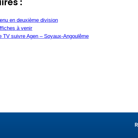
ires :
tenu en deuxième division
fiches à venir
îne TV suivre Agen – Soyaux-Angoulême
R