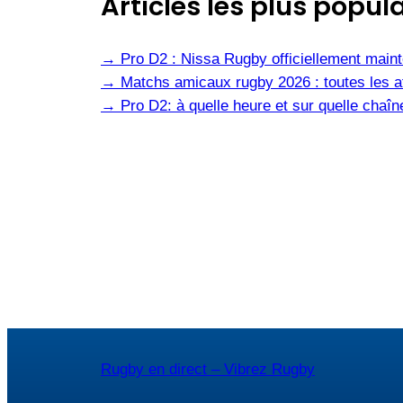
Articles les plus popula
→
Pro D2 : Nissa Rugby officiellement main
→
Matchs amicaux rugby 2026 : toutes les af
→
Pro D2: à quelle heure et sur quelle cha
Rugby en direct – Vibrez Rugby