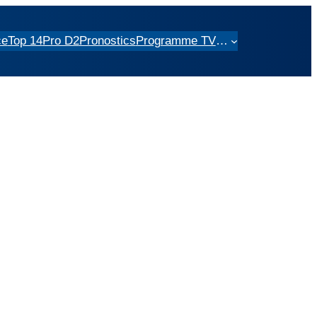
ce
Top 14
Pro D2
Pronostics
Programme TV
…