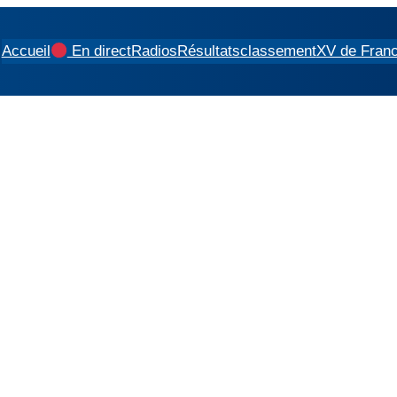
Accueil
En direct
Radios
Résultats
classement
XV de Fran