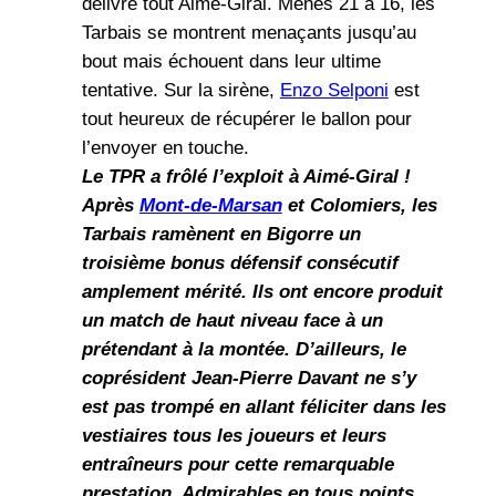
délivre tout Aimé-Giral. Menés 21 à 16, les
Tarbais se montrent menaçants jusqu’au
bout mais échouent dans leur ultime
tentative. Sur la sirène,
Enzo Selponi
est
tout heureux de récupérer le ballon pour
l’envoyer en touche.
Le TPR a frôlé l’exploit à Aimé-Giral !
Après
Mont-de-Marsan
et Colomiers, les
Tarbais ramènent en Bigorre un
troisième bonus défensif consécutif
amplement mérité. Ils ont encore produit
un match de haut niveau face à un
prétendant à la montée. D’ailleurs, le
coprésident Jean-Pierre Davant ne s’y
est pas trompé en allant féliciter dans les
vestiaires tous les joueurs et leurs
entraîneurs pour cette remarquable
prestation. Admirables en tous points,