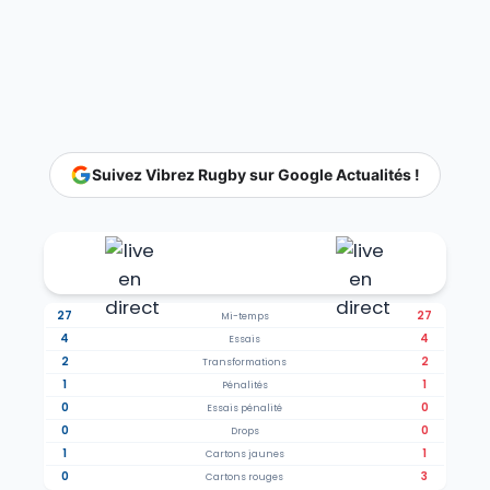
Suivez Vibrez Rugby sur Google Actualités !
27
27
Mi-temps
4
4
Essais
2
2
Transformations
1
1
Pénalités
0
0
Essais pénalité
0
0
Drops
1
1
Cartons jaunes
0
3
Cartons rouges