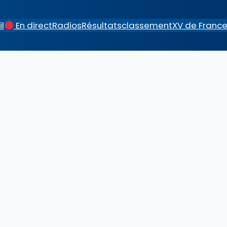
l
En direct
Radios
Résultats
classement
XV de Franc