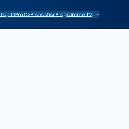
e
Top 14
Pro D2
Pronostics
Programme TV
…