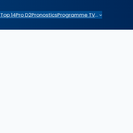
e
Top 14
Pro D2
Pronostics
Programme TV
…