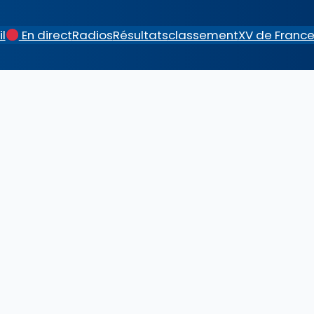
l
En direct
Radios
Résultats
classement
XV de Franc