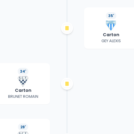
35'
Carton
GEY ALEXIS
34'
Carton
BRUNET ROMAIN
28'