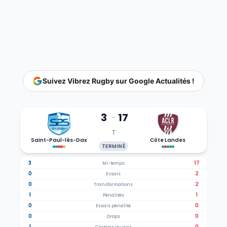
Suivez Vibrez Rugby sur Google Actualités !
3
17
-
T
Saint-Paul-lès-Dax
Côte Landes
TERMINÉ
3
17
Mi-temps
0
2
Essais
0
2
Transformations
1
1
Pénalités
0
0
Essais pénalité
0
0
Drops
1
0