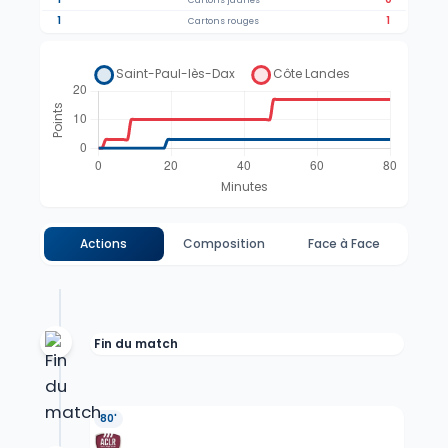
Cartons jaunes
1
1
Cartons rouges
Actions
Composition
Face à Face
Fin du match
80'